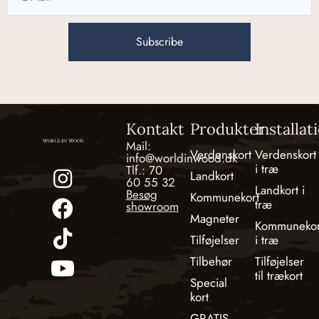
Subscribe
Kontakt
Produkter
Installat
Mail:
Verdenskort
Verdenskort
info@worldinwood.dk
i træ
Tlf.: 70
Landkort
60 55 32
Landkort i
Besøg
Kommunekort
træ
showroom
Magneter
Kommunekor
Tilføjelser
i træ
Tilbehør
Tilføjelser
til trækort
Special
kort
GRATIS