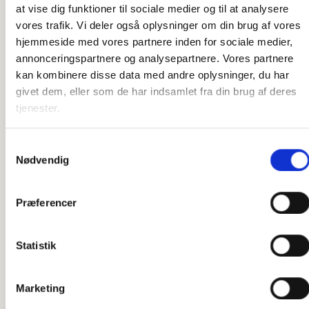
at vise dig funktioner til sociale medier og til at analysere
Magneter
Magneter
Magneter
Magneter
vores trafik. Vi deler også oplysninger om din brug af vores
Estland Flag
New
Slovakiet
Bahamas
hjemmeside med vores partnere inden for sociale medier,
annonceringspartnere og analysepartnere. Vores partnere
Magnet
Zealand Flag
Flag Magnet
Flag Magnet
kan kombinere disse data med andre oplysninger, du har
Magnet
kr.
10,00
kr.
10,00
kr.
10,00
givet dem, eller som de har indsamlet fra din brug af deres
tjenester.
kr.
10,00
Tilføj til kurv
Tilføj til kurv
Tilføj til kurv
Tilføj til kurv
Samtykkevalg
Nødvendig
Præferencer
Flag
Flag
Flag
Flag
Statistik
Magneter
Magneter
Magneter
Magneter
Kenya Flag
Letland Flag
Cambodja
Litauen Flag
Marketing
Magnet
Magnet
Flag Magnet
Magnet