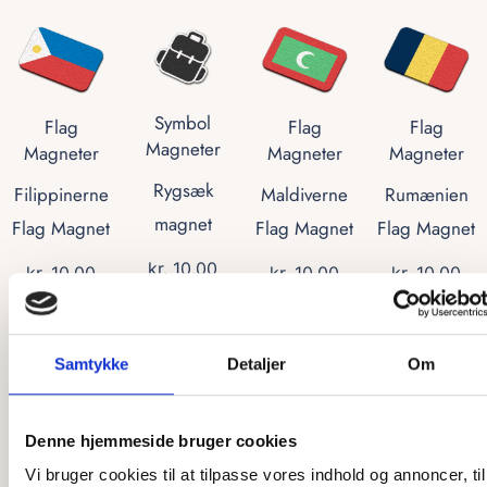
Symbol
Flag
Flag
Flag
Magneter
Magneter
Magneter
Magneter
Rygsæk
Filippinerne
Maldiverne
Rumænien
magnet
Flag Magnet
Flag Magnet
Flag Magnet
kr.
10,00
kr.
10,00
kr.
10,00
kr.
10,00
Vælg
Tilføj til kurv
Tilføj til kurv
Tilføj til kurv
muligheder
Samtykke
Detaljer
Om
Denne hjemmeside bruger cookies
Vi bruger cookies til at tilpasse vores indhold og annoncer, til
Flag
Flag
Flag
Flag