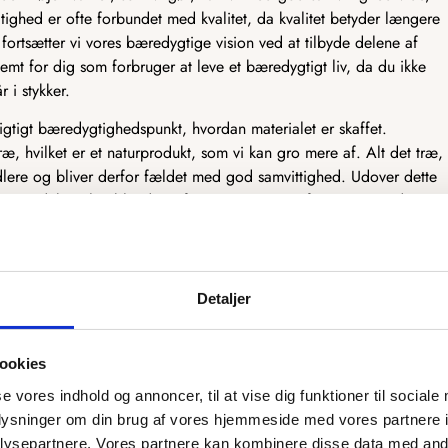
tighed er ofte forbundet med kvalitet, da kvalitet betyder længere
fortsætter vi vores bæredygtige vision ved at tilbyde delene af
emt for dig som forbruger at leve et bæredygtigt liv, da du ikke
r i stykker.
vigtigt bæredygtighedspunkt, hvordan materialet er skaffet.
ræ, hvilket er et naturprodukt, som vi kan gro mere af. Alt det træ,
dlere og bliver derfor fældet med god samvittighed. Udover dette
træprodukter, heriblandt træfiner og MDF. Træfiner er et tyndt
kkener og andre møbler. Træfiner er fantastisk bæredygtigt, da det
er dermed mest muligt af træet. MDF er derimod et træprodukt, som
ruges til møbelindustrien. Det træ, der ikke kan bruges, bliver lavet
F, som har mange gode egenskaber.
Detaljer
tænker bæredygtighed ind i designet og produktionen af vores
ookies
se vores indhold og annoncer, til at vise dig funktioner til sociale
oplysninger om din brug af vores hjemmeside med vores partnere i
rsyet efter dit ønske
ysepartnere. Vores partnere kan kombinere disse data med andr