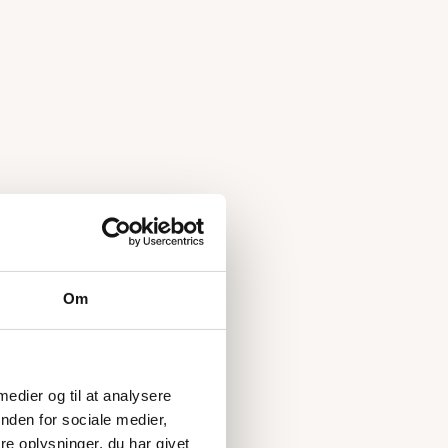
Om
 medier og til at analysere
nden for sociale medier,
e oplysninger, du har givet