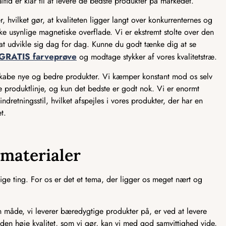
ltid er klar til at levere de bedste produkter på markedet.
, hvilket gør, at kvaliteten ligger langt over konkurrenternes og
e usynlige magnetiske overflade. Vi er ekstremt stolte over den
ed at udvikle sig dag for dag. Kunne du godt tænke dig at se
GRATIS farveprøve
og modtage stykker af vores kvalitetstræ.
 skabe nye og bedre produkter. Vi kæmper konstant mod os selv
ve produktlinje, og kun det bedste er godt nok. Vi er enormt
ndretningsstil, hvilket afspejles i vores produkter, der har en
t.
smaterialer
ge ting. For os er det et tema, der ligger os meget nært og
åde, vi leverer bæredygtige produkter på, er ved at levere
 den høje kvalitet, som vi gør, kan vi med god samvittighed vide,