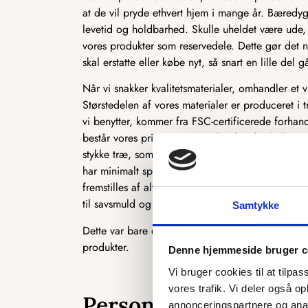
at de vil pryde ethvert hjem i mange år. Bæredyg
levetid og holdbarhed. Skulle uheldet være ude, 
vores produkter som reservedele. Dette gør det n
skal erstatte eller købe nyt, så snart en lille del gå
Når vi snakker kvalitetsmaterialer, omhandler et 
Størstedelen af vores materialer er produceret i t
vi benytter, kommer fra FSC-certificerede forhan
består vores primære materiale af to forskellige 
stykke træ, som ofte bruges i produktionen af kø
har minimalt spild i produktionen, og vi udnytt
fremstilles af alt det træ, der normalt ikke kan b
til savsmuld og herefter presset sammen til MD
Samtykke
Dette var bare et par eksempler på, hvordan vi 
produkter.
Denne hjemmeside bruger c
Vi bruger cookies til at tilpas
vores trafik. Vi deler også 
Personligt og skrædde
annonceringspartnere og anal