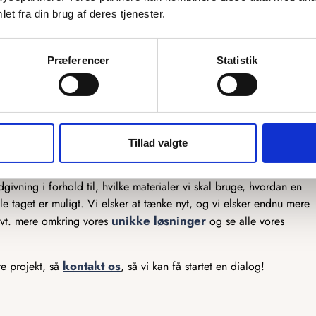
et fra din brug af deres tjenester.
mulighed for at skræddersy vores produkter præcis efter dine
ekstra by graveret på, eller et helt unikt kort, så er vi klar til at
Præferencer
Statistik
er, og vores snedkere står klar til at lave det efter dine tanker. Vi
produkter, så har du en sjov idé, som du gerne vil have gjort til
er ikke meget, som ikke er muligt, og det er kun fantasien, der
Tillad valgte
lar til at hjælpe der. Vi har mange års erfaring med produktion af
ivning i forhold til, hvilke materialer vi skal bruge, hvordan en
e taget er muligt. Vi elsker at tænke nyt, og vi elsker endnu mere
unikke løsninger
 evt. mere omkring vores
og se alle vores
kontakt os
te projekt, så
, så vi kan få startet en dialog!