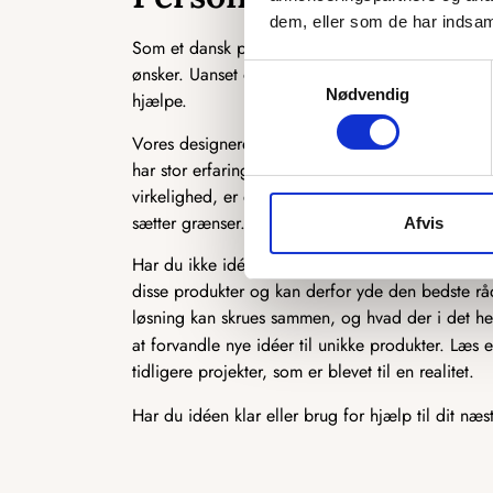
dem, eller som de har indsaml
Som et dansk producerende firma har vi en unik 
ønsker. Uanset om det er en ekstra ø, du ønsker, en 
Samtykkevalg
Nødvendig
hjælpe.
Vores designere står klar til at høre, hvad du ønsk
har stor erfaring med at producere speciallavede 
virkelighed, er du kommet til det rette sted. Der 
sætter grænser.
Afvis
Har du ikke idéen 100 % på plads, står vi også k
disse produkter og kan derfor yde den bedste rådg
løsning kan skrues sammen, og hvad der i det hel
at forvandle nye idéer til unikke produkter. Læs
tidligere projekter, som er blevet til en realitet.
Har du idéen klar eller brug for hjælp til dit næs