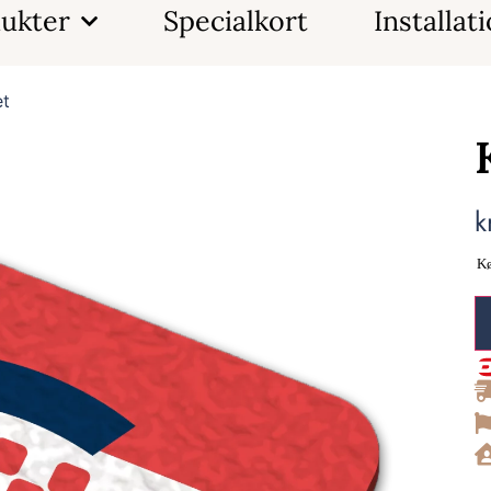
ukter
Specialkort
Installat
et
k