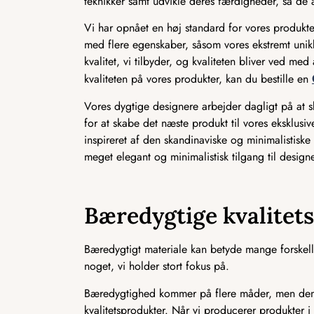
teknikker samt udvikle deres færdigheder, så de a
Vi har opnået en høj standard for vores produkter
med flere egenskaber, såsom vores ekstremt unikk
kvalitet, vi tilbyder, og kvaliteten bliver ved m
kvaliteten på vores produkter, kan du bestille en
Vores dygtige designere arbejder dagligt på at
for at skabe det næste produkt til vores eksklusi
inspireret af den skandinaviske og minimalistiske i
meget elegant og minimalistisk tilgang til designe
Bæredygtige kvalitet
Bæredygtigt materiale kan betyde mange forskelli
noget, vi holder stort fokus på.
Bæredygtighed kommer på flere måder, men den m
kvalitetsprodukter. Når vi producerer produkter i