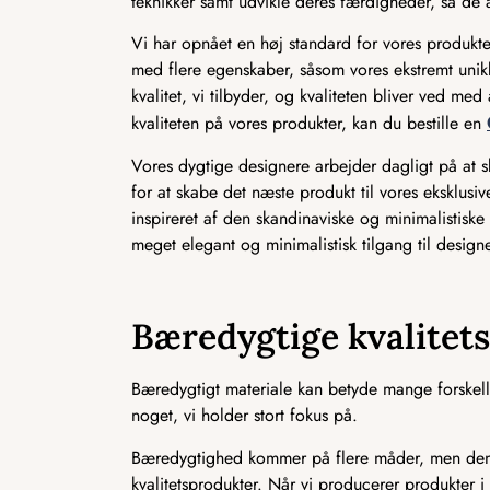
teknikker samt udvikle deres færdigheder, så de a
Vi har opnået en høj standard for vores produkter
med flere egenskaber, såsom vores ekstremt unikk
kvalitet, vi tilbyder, og kvaliteten bliver ved m
kvaliteten på vores produkter, kan du bestille en
Vores dygtige designere arbejder dagligt på at
for at skabe det næste produkt til vores eksklusi
inspireret af den skandinaviske og minimalistiske i
meget elegant og minimalistisk tilgang til designe
Bæredygtige kvalitet
Bæredygtigt materiale kan betyde mange forskelli
noget, vi holder stort fokus på.
Bæredygtighed kommer på flere måder, men den m
kvalitetsprodukter. Når vi producerer produkter i