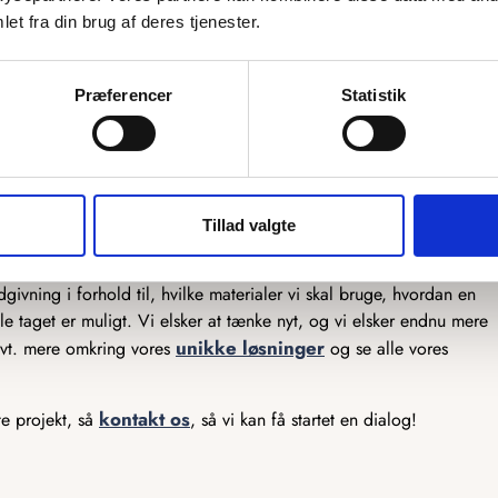
et fra din brug af deres tjenester.
mulighed for at skræddersy vores produkter præcis efter dine
ekstra by graveret på, eller et helt unikt kort, så er vi klar til at
Præferencer
Statistik
er, og vores snedkere står klar til at lave det efter dine tanker. Vi
produkter, så har du en sjov idé, som du gerne vil have gjort til
er ikke meget, som ikke er muligt, og det er kun fantasien, der
Tillad valgte
lar til at hjælpe der. Vi har mange års erfaring med produktion af
ivning i forhold til, hvilke materialer vi skal bruge, hvordan en
e taget er muligt. Vi elsker at tænke nyt, og vi elsker endnu mere
unikke løsninger
 evt. mere omkring vores
og se alle vores
kontakt os
te projekt, så
, så vi kan få startet en dialog!