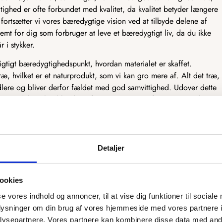
tighed er ofte forbundet med kvalitet, da kvalitet betyder længere
fortsætter vi vores bæredygtige vision ved at tilbyde delene af
emt for dig som forbruger at leve et bæredygtigt liv, da du ikke
r i stykker.
vigtigt bæredygtighedspunkt, hvordan materialet er skaffet.
ræ, hvilket er et naturprodukt, som vi kan gro mere af. Alt det træ,
dlere og bliver derfor fældet med god samvittighed. Udover dette
træprodukter, heriblandt træfiner og MDF. Træfiner er et tyndt
kkener og andre møbler. Træfiner er fantastisk bæredygtigt, da det
er dermed mest muligt af træet. MDF er derimod et træprodukt, som
ruges til møbelindustrien. Det træ, der ikke kan bruges, bliver lavet
F, som har mange gode egenskaber.
Detaljer
tænker bæredygtighed ind i designet og produktionen af vores
ookies
se vores indhold og annoncer, til at vise dig funktioner til sociale
oplysninger om din brug af vores hjemmeside med vores partnere i
rsyet efter dit ønske
ysepartnere. Vores partnere kan kombinere disse data med andr