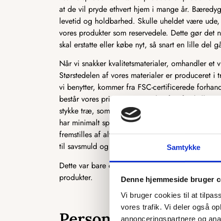
at de vil pryde ethvert hjem i mange år. Bæredyg
levetid og holdbarhed. Skulle uheldet være ude, 
vores produkter som reservedele. Dette gør det n
skal erstatte eller købe nyt, så snart en lille del gå
Når vi snakker kvalitetsmaterialer, omhandler et 
Størstedelen af vores materialer er produceret i t
vi benytter, kommer fra FSC-certificerede forhan
består vores primære materiale af to forskellige 
stykke træ, som ofte bruges i produktionen af kø
har minimalt spild i produktionen, og vi udnytt
fremstilles af alt det træ, der normalt ikke kan b
til savsmuld og herefter presset sammen til MD
Samtykke
Dette var bare et par eksempler på, hvordan vi 
produkter.
Denne hjemmeside bruger c
Vi bruger cookies til at tilpas
vores trafik. Vi deler også 
Personligt og skrædde
annonceringspartnere og anal