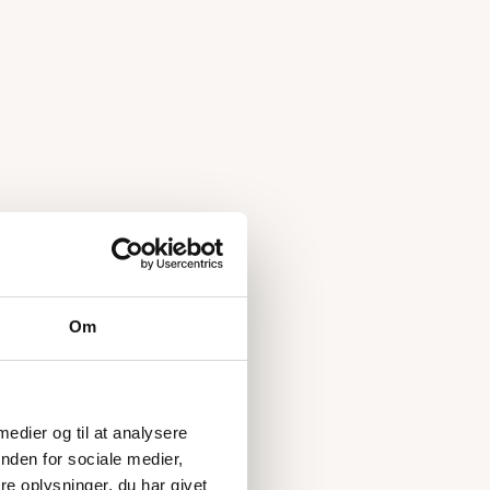
Om
 medier og til at analysere
nden for sociale medier,
e oplysninger, du har givet