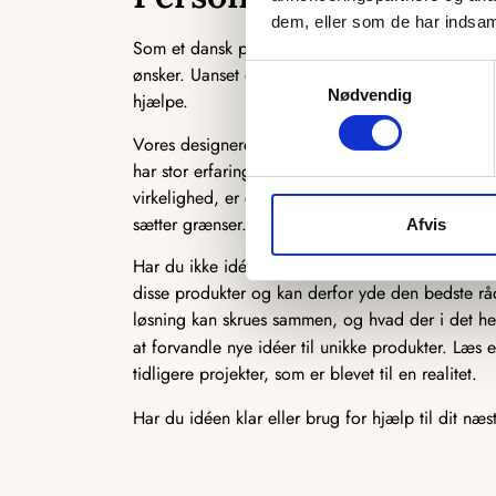
dem, eller som de har indsaml
Som et dansk producerende firma har vi en unik 
ønsker. Uanset om det er en ekstra ø, du ønsker, en 
Samtykkevalg
Nødvendig
hjælpe.
Vores designere står klar til at høre, hvad du ønsk
har stor erfaring med at producere speciallavede 
virkelighed, er du kommet til det rette sted. Der 
sætter grænser.
Afvis
Har du ikke idéen 100 % på plads, står vi også k
disse produkter og kan derfor yde den bedste rådg
løsning kan skrues sammen, og hvad der i det hel
at forvandle nye idéer til unikke produkter. Læs
tidligere projekter, som er blevet til en realitet.
Har du idéen klar eller brug for hjælp til dit næs