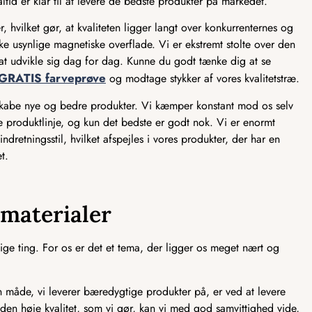
ltid er klar til at levere de bedste produkter på markedet.
, hvilket gør, at kvaliteten ligger langt over konkurrenternes og
e usynlige magnetiske overflade. Vi er ekstremt stolte over den
ed at udvikle sig dag for dag. Kunne du godt tænke dig at se
GRATIS farveprøve
og modtage stykker af vores kvalitetstræ.
 skabe nye og bedre produkter. Vi kæmper konstant mod os selv
ve produktlinje, og kun det bedste er godt nok. Vi er enormt
ndretningsstil, hvilket afspejles i vores produkter, der har en
t.
smaterialer
ge ting. For os er det et tema, der ligger os meget nært og
åde, vi leverer bæredygtige produkter på, er ved at levere
 den høje kvalitet, som vi gør, kan vi med god samvittighed vide,