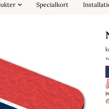
ukter
Specialkort
Installat
k