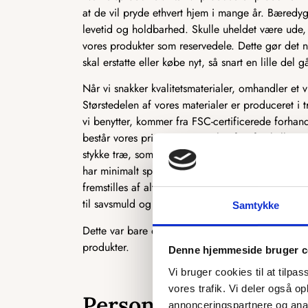
at de vil pryde ethvert hjem i mange år. Bæredyg
levetid og holdbarhed. Skulle uheldet være ude, 
vores produkter som reservedele. Dette gør det n
skal erstatte eller købe nyt, så snart en lille del gå
Når vi snakker kvalitetsmaterialer, omhandler et 
Størstedelen af vores materialer er produceret i t
vi benytter, kommer fra FSC-certificerede forhan
består vores primære materiale af to forskellige 
stykke træ, som ofte bruges i produktionen af kø
har minimalt spild i produktionen, og vi udnytt
fremstilles af alt det træ, der normalt ikke kan b
til savsmuld og herefter presset sammen til MD
Samtykke
Dette var bare et par eksempler på, hvordan vi 
produkter.
Denne hjemmeside bruger c
Vi bruger cookies til at tilpas
vores trafik. Vi deler også 
Personligt og skrædde
annonceringspartnere og anal