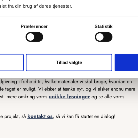
et fra din brug af deres tjenester.
mulighed for at skræddersy vores produkter præcis efter dine
ekstra by graveret på, eller et helt unikt kort, så er vi klar til at
Præferencer
Statistik
er, og vores snedkere står klar til at lave det efter dine tanker. Vi
produkter, så har du en sjov idé, som du gerne vil have gjort til
er ikke meget, som ikke er muligt, og det er kun fantasien, der
Tillad valgte
lar til at hjælpe der. Vi har mange års erfaring med produktion af
ivning i forhold til, hvilke materialer vi skal bruge, hvordan en
e taget er muligt. Vi elsker at tænke nyt, og vi elsker endnu mere
unikke løsninger
 evt. mere omkring vores
og se alle vores
kontakt os
te projekt, så
, så vi kan få startet en dialog!