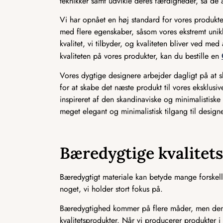
teknikker samt udvikle deres færdigheder, så de a
Vi har opnået en høj standard for vores produkter
med flere egenskaber, såsom vores ekstremt unikk
kvalitet, vi tilbyder, og kvaliteten bliver ved m
kvaliteten på vores produkter, kan du bestille en
Vores dygtige designere arbejder dagligt på at
for at skabe det næste produkt til vores eksklusi
inspireret af den skandinaviske og minimalistiske i
meget elegant og minimalistisk tilgang til designe
Bæredygtige kvalitet
Bæredygtigt materiale kan betyde mange forskelli
noget, vi holder stort fokus på.
Bæredygtighed kommer på flere måder, men den m
kvalitetsprodukter. Når vi producerer produkter i