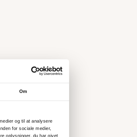
Om
 medier og til at analysere
nden for sociale medier,
e oplysninger, du har givet