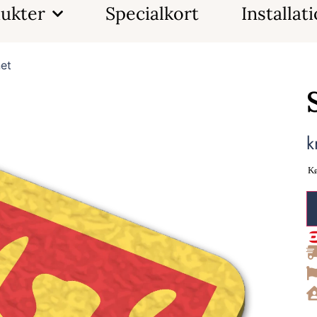
ukter
Specialkort
Installat
et
k