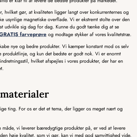
ltid er klar til at levere de bedste produkter på markedet.
, hvilket gør, at kvaliteten ligger langt over konkurrenternes og
e usynlige magnetiske overflade. Vi er ekstremt stolte over den
ed at udvikle sig dag for dag. Kunne du godt tænke dig at se
GRATIS farveprøve
og modtage stykker af vores kvalitetstræ.
 skabe nye og bedre produkter. Vi kæmper konstant mod os selv
ve produktlinje, og kun det bedste er godt nok. Vi er enormt
ndretningsstil, hvilket afspejles i vores produkter, der har en
t.
smaterialer
ge ting. For os er det et tema, der ligger os meget nært og
åde, vi leverer bæredygtige produkter på, er ved at levere
 den høje kvalitet, som vi gør, kan vi med god samvittighed vide,