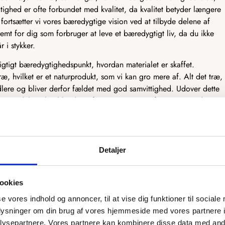
tighed er ofte forbundet med kvalitet, da kvalitet betyder længere
fortsætter vi vores bæredygtige vision ved at tilbyde delene af
emt for dig som forbruger at leve et bæredygtigt liv, da du ikke
r i stykker.
vigtigt bæredygtighedspunkt, hvordan materialet er skaffet.
ræ, hvilket er et naturprodukt, som vi kan gro mere af. Alt det træ,
dlere og bliver derfor fældet med god samvittighed. Udover dette
træprodukter, heriblandt træfiner og MDF. Træfiner er et tyndt
kkener og andre møbler. Træfiner er fantastisk bæredygtigt, da det
er dermed mest muligt af træet. MDF er derimod et træprodukt, som
ruges til møbelindustrien. Det træ, der ikke kan bruges, bliver lavet
F, som har mange gode egenskaber.
Detaljer
tænker bæredygtighed ind i designet og produktionen af vores
ookies
se vores indhold og annoncer, til at vise dig funktioner til sociale
oplysninger om din brug af vores hjemmeside med vores partnere i
rsyet efter dit ønske
ysepartnere. Vores partnere kan kombinere disse data med andr