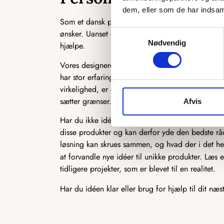
dem, eller som de har indsaml
Som et dansk producerende firma har vi en unik 
ønsker. Uanset om det er en ekstra ø, du ønsker, en 
Samtykkevalg
Nødvendig
hjælpe.
Vores designere står klar til at høre, hvad du ønsk
har stor erfaring med at producere speciallavede 
virkelighed, er du kommet til det rette sted. Der 
sætter grænser.
Afvis
Har du ikke idéen 100 % på plads, står vi også k
disse produkter og kan derfor yde den bedste rådg
løsning kan skrues sammen, og hvad der i det hel
at forvandle nye idéer til unikke produkter. Læs
tidligere projekter, som er blevet til en realitet.
Har du idéen klar eller brug for hjælp til dit næs