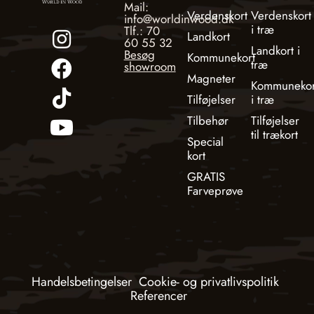
Mail:
Verdenskort
Verdenskort
info@worldinwood.dk
i træ
Tlf.: 70
Landkort
60 55 32
Landkort i
Besøg
Kommunekort
træ
showroom
Magneter
Kommunekor
Tilføjelser
i træ
Tilbehør
Tilføjelser
til trækort
Special
kort
GRATIS
Farveprøve
Handelsbetingelser
Cookie- og privatlivspolitik
Referencer