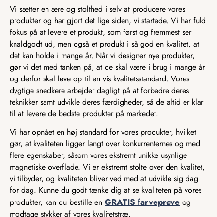
Vi sætter en ære og stolthed i selv at producere vores
produkter og har gjort det lige siden, vi startede. Vi har fuld
fokus på at levere et produkt, som først og fremmest ser
knaldgodt ud, men også et produkt i så god en kvalitet, at
det kan holde i mange år. Når vi designer nye produkter,
gør vi det med tanken på, at de skal være i brug i mange år
og derfor skal leve op til en vis kvalitetsstandard. Vores
dygtige snedkere arbejder dagligt på at forbedre deres
teknikker samt udvikle deres færdigheder, så de altid er klar
til at levere de bedste produkter på markedet.
Vi har opnået en høj standard for vores produkter, hvilket
gør, at kvaliteten ligger langt over konkurrenternes og med
flere egenskaber, såsom vores ekstremt unikke usynlige
magnetiske overflade. Vi er ekstremt stolte over den kvalitet,
vi tilbyder, og kvaliteten bliver ved med at udvikle sig dag
for dag. Kunne du godt tænke dig at se kvaliteten på vores
GRATIS farveprøve
produkter, kan du bestille en
og
modtage stykker af vores kvalitetstræ.