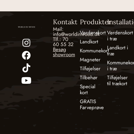
Kontakt
Produkter
Installat
Mail:
Verdenskort
Verdenskort
info@worldinwood.dk
i træ
Tlf.: 70
Landkort
60 55 32
Landkort i
Besøg
Kommunekort
træ
showroom
Magneter
Kommunekor
Tilføjelser
i træ
Tilbehør
Tilføjelser
til trækort
Special
kort
GRATIS
Farveprøve