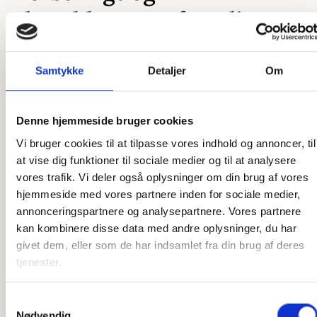
skræddersyet efter dit
ønske
Samtykke
Detaljer
Om
Som et dansk producerende firma har vi en unik mulighed
for at skræddersy vores produkter præcis efter dine ønsker.
Uanset om det er en ekstra ø, du ønsker, en ekstra by
Denne hjemmeside bruger cookies
graveret på, eller et helt unikt kort, så er vi klar til at hjælpe.
Vi bruger cookies til at tilpasse vores indhold og annoncer, til
Vores designere står klar til at høre, hvad du ønsker, og
at vise dig funktioner til sociale medier og til at analysere
vores snedkere står klar til at lave det efter dine tanker. Vi
vores trafik. Vi deler også oplysninger om din brug af vores
har stor erfaring med at producere speciallavede produkter,
hjemmeside med vores partnere inden for sociale medier,
så har du en sjov idé, som du gerne vil have gjort til
annonceringspartnere og analysepartnere. Vores partnere
virkelighed, er du kommet til det rette sted. Der er ikke
kan kombinere disse data med andre oplysninger, du har
meget, som ikke er muligt, og det er kun fantasien, der
givet dem, eller som de har indsamlet fra din brug af deres
sætter grænser.
tjenester.
Har du ikke idéen 100 % på plads, står vi også klar til at
Samtykkevalg
hjælpe der. Vi har mange års erfaring med produktion af
Nødvendig