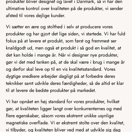
produkter bliver designet og lavet i Danmark, så vi har den
ultimative kontrol over kvaliteten på de produkter, vi sender
afsted til vores dejlige kunder.
Vi sætter en ære og stolthed i selv at producere vores
produkter og har gjort det lige siden, vi startede. Vi har fuld
fokus på at levere et produkt, som først og fremmest ser
knaldgodt ud, men også et produkt i så god en kvalitet, at
det kan holde i mange år. Når vi designer nye produkter,
gør vi det med tanken på, at de skal være i brug i mange år
og derfor skal leve op til en vis kvalitetsstandard. Vores
dygtige snedkere arbejder dagligt på at forbedre deres
teknikker samt udvikle deres færdigheder, så de altid er klar
til at levere de bedste produkter på markedet.
Vi har opnået en høj standard for vores produkter, hvilket
gør, at kvaliteten ligger langt over konkurrenternes og med
flere egenskaber, såsom vores ekstremt unikke usynlige
magnetiske overflade. Vi er ekstremt stolte over den kvalitet,
vi tilbyder, og kvaliteten bliver ved med at udvikle sig dag