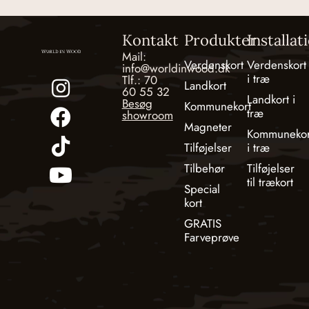
Kontakt
Produkter
Installat
Mail:
Verdenskort
Verdenskort
info@worldinwood.dk
i træ
Tlf.: 70
Landkort
60 55 32
Landkort i
Besøg
Kommunekort
træ
showroom
Magneter
Kommunekor
Tilføjelser
i træ
Tilbehør
Tilføjelser
til trækort
Special
kort
GRATIS
Farveprøve