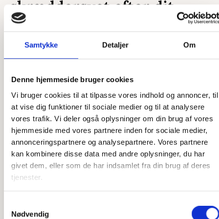
skræddersyet efter dit
ønske
Samtykke
Detaljer
Om
Som et dansk producerende firma har vi en unik mulighed
for at skræddersy vores produkter præcis efter dine ønsker.
Uanset om det er en ekstra ø, du ønsker, en ekstra by
Denne hjemmeside bruger cookies
graveret på, eller et helt unikt kort, så er vi klar til at hjælpe.
Vi bruger cookies til at tilpasse vores indhold og annoncer, til
Vores designere står klar til at høre, hvad du ønsker, og
at vise dig funktioner til sociale medier og til at analysere
vores snedkere står klar til at lave det efter dine tanker. Vi
vores trafik. Vi deler også oplysninger om din brug af vores
har stor erfaring med at producere speciallavede produkter,
hjemmeside med vores partnere inden for sociale medier,
så har du en sjov idé, som du gerne vil have gjort til
annonceringspartnere og analysepartnere. Vores partnere
virkelighed, er du kommet til det rette sted. Der er ikke
kan kombinere disse data med andre oplysninger, du har
meget, som ikke er muligt, og det er kun fantasien, der
givet dem, eller som de har indsamlet fra din brug af deres
sætter grænser.
tjenester.
Har du ikke idéen 100 % på plads, står vi også klar til at
hjælpe der. Vi har mange års erfaring med produktion af
Samtykkevalg
Nødvendig
disse produkter og kan derfor yde den bedste rådgivning i