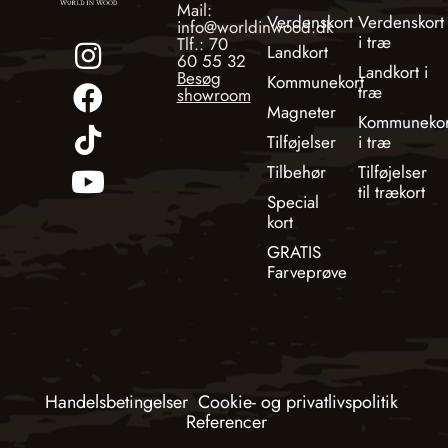
Mail:
Verdenskort
Verdenskort
info@worldinwood.dk
i træ
Tlf.: 70
Landkort
60 55 32
Landkort i
Besøg
Kommunekort
træ
showroom
Magneter
Kommunekor
Tilføjelser
i træ
Tilbehør
Tilføjelser
til trækort
Special
kort
GRATIS
Farveprøve
Handelsbetingelser
Cookie- og privatlivspolitik
Referencer