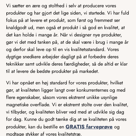
Vi sætter en ære og stolthed i selv at producere vores
produkter og har gjort det lige siden, vi startede. Vi har fuld
fokus på at levere et produkt, som først og fremmest ser
knaldgodt ud, men også et produkt i så god en kvalitet, at
det kan holde i mange år. Når vi designer nye produkter,
gør vi det med tanken på, at de skal være i brug i mange år
og derfor skal leve op til en vis kvalitetsstandard. Vores
dygtige snedkere arbejder dagligt på at forbedre deres
teknikker samt udvikle deres færdigheder, så de altid er klar
til at levere de bedste produkter på markedet.
Vi har opnået en høj standard for vores produkter, hvilket
gør, at kvaliteten ligger langt over konkurrenternes og med
flere egenskaber, såsom vores ekstremt unikke usynlige
magnetiske overflade. Vi er ekstremt stolte over den kvalitet,
vi tilbyder, og kvaliteten bliver ved med at udvikle sig dag
for dag. Kunne du godt tænke dig at se kvaliteten på vores
GRATIS farveprøve
produkter, kan du bestille en
og
modtage stykker af vores kvalitetstræ.