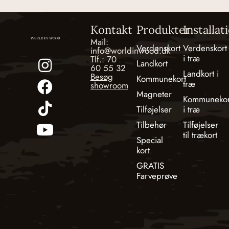
Kontakt
Produkter
Installat
Mail:
Verdenskort
Verdenskort
info@worldinwood.dk
i træ
Tlf.: 70
Landkort
60 55 32
Landkort i
Besøg
Kommunekort
træ
showroom
Magneter
Kommunekor
Tilføjelser
i træ
Tilbehør
Tilføjelser
til trækort
Special
kort
GRATIS
Farveprøve