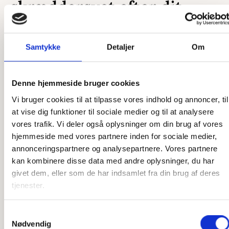
skræddersyet efter dit
ønske
Samtykke
Detaljer
Om
Som et dansk producerende firma har vi en unik mulighed
for at skræddersy vores produkter præcis efter dine ønsker.
Uanset om det er en ekstra ø, du ønsker, en ekstra by
Denne hjemmeside bruger cookies
graveret på, eller et helt unikt kort, så er vi klar til at hjælpe.
Vi bruger cookies til at tilpasse vores indhold og annoncer, til
Vores designere står klar til at høre, hvad du ønsker, og
at vise dig funktioner til sociale medier og til at analysere
vores snedkere står klar til at lave det efter dine tanker. Vi
vores trafik. Vi deler også oplysninger om din brug af vores
har stor erfaring med at producere speciallavede produkter,
hjemmeside med vores partnere inden for sociale medier,
så har du en sjov idé, som du gerne vil have gjort til
annonceringspartnere og analysepartnere. Vores partnere
virkelighed, er du kommet til det rette sted. Der er ikke
kan kombinere disse data med andre oplysninger, du har
meget, som ikke er muligt, og det er kun fantasien, der
givet dem, eller som de har indsamlet fra din brug af deres
sætter grænser.
tjenester.
Har du ikke idéen 100 % på plads, står vi også klar til at
hjælpe der. Vi har mange års erfaring med produktion af
Samtykkevalg
Nødvendig
disse produkter og kan derfor yde den bedste rådgivning i