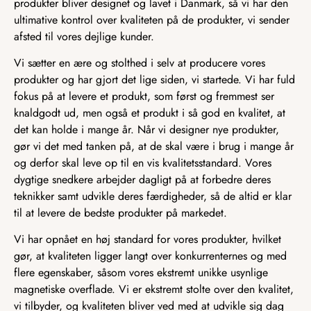
produkter bliver designet og lavet i Danmark, så vi har den
ultimative kontrol over kvaliteten på de produkter, vi sender
afsted til vores dejlige kunder.
Vi sætter en ære og stolthed i selv at producere vores
produkter og har gjort det lige siden, vi startede. Vi har fuld
fokus på at levere et produkt, som først og fremmest ser
knaldgodt ud, men også et produkt i så god en kvalitet, at
det kan holde i mange år. Når vi designer nye produkter,
gør vi det med tanken på, at de skal være i brug i mange år
og derfor skal leve op til en vis kvalitetsstandard. Vores
dygtige snedkere arbejder dagligt på at forbedre deres
teknikker samt udvikle deres færdigheder, så de altid er klar
til at levere de bedste produkter på markedet.
Vi har opnået en høj standard for vores produkter, hvilket
gør, at kvaliteten ligger langt over konkurrenternes og med
flere egenskaber, såsom vores ekstremt unikke usynlige
magnetiske overflade. Vi er ekstremt stolte over den kvalitet,
vi tilbyder, og kvaliteten bliver ved med at udvikle sig dag