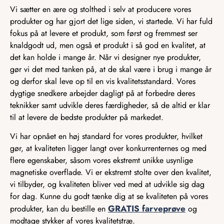
Vi sætter en ære og stolthed i selv at producere vores
produkter og har gjort det lige siden, vi startede. Vi har fuld
fokus på at levere et produkt, som først og fremmest ser
knaldgodt ud, men også et produkt i så god en kvalitet, at
det kan holde i mange år. Når vi designer nye produkter,
gør vi det med tanken på, at de skal være i brug i mange år
og derfor skal leve op til en vis kvalitetsstandard. Vores
dygtige snedkere arbejder dagligt på at forbedre deres
teknikker samt udvikle deres færdigheder, så de altid er klar
til at levere de bedste produkter på markedet.
Vi har opnået en høj standard for vores produkter, hvilket
gør, at kvaliteten ligger langt over konkurrenternes og med
flere egenskaber, såsom vores ekstremt unikke usynlige
magnetiske overflade. Vi er ekstremt stolte over den kvalitet,
vi tilbyder, og kvaliteten bliver ved med at udvikle sig dag
for dag. Kunne du godt tænke dig at se kvaliteten på vores
GRATIS farveprøve
produkter, kan du bestille en
og
modtage stykker af vores kvalitetstræ.