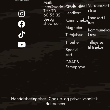
Mail:
Verdenskort
Verdenskort
info@worldinwood.dk
i træ
Tlf.: 70
Landkort
60 55 32
Landkort i
Besøg
Kommunekort
træ
showroom
Magneter
Kommunekor
Tilføjelser
i træ
Tilbehør
Tilføjelser
til trækort
Special
kort
GRATIS
Farveprøve
Handelsbetingelser
Cookie- og privatlivspolitik
Referencer