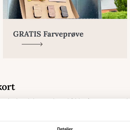
GRATIS Farveprøve
kort
er skandinavisk design med en unik følelse af eventyr. Vores verd
blandt vores forskellige varianter, herunder Danmarks største verd
nekort i Træ
Detaljer