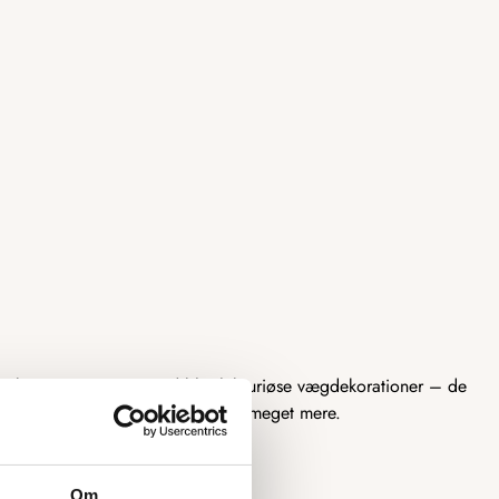
enskort i træ er mere end blot luksuriøse vægdekorationer – de
enskort, magnetiske verdenskort og meget mere.
Om