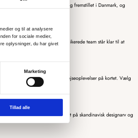
ert kort er omhyggeligt designet og fremstillet i Danmark, og
egen kommune.
 medier og til at analysere
nden for sociale medier,
 dine ønsker og behov. Vores dedikerede team står klar til at
e oplysninger, du har givet
gns.
Marketing
ig mulighed for at markere dine rejseoplevelser på kortet. Vælg
Tillad alle
 Holstebro, hvor vi lægger stor vægt på skandinavisk designarv og