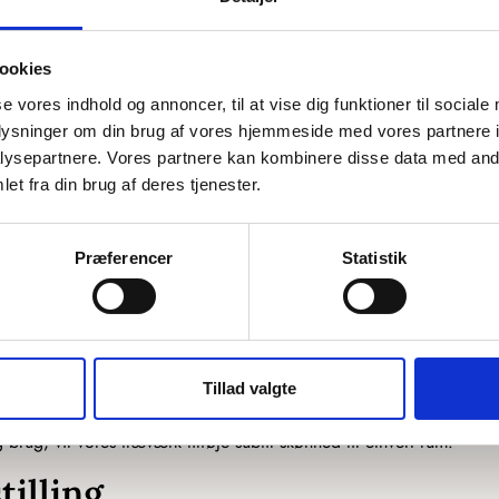
etaljerede kort er smukke tilføjelser til enhver boligindretning. Hv
 det perfekte kort til at repræsentere dit yndlingsland eller din 
ookies
ærk med Unikke Løsninger
se vores indhold og annoncer, til at vise dig funktioner til sociale
oplysninger om din brug af vores hjemmeside med vores partnere i
unstværk. Udforsk vores skræddersyede kort, der kan tilpasses efter
ysepartnere. Vores partnere kan kombinere disse data med andr
ør din vægkunst personlig og meningsfuld med vores unikke kortdesi
et fra din brug af deres tjenester.
in Vægdekoration
Præferencer
Statistik
elser og tilbehør. Udforsk vores interaktive vægkunst, der giver d
nalitet og stil til din vægdekoration.
andinavisk Design
Tillad valgte
gance. Hvert produkt er designet og fremstillet i vores værksted i
 brug, vil vores træværk tilføje subtil skønhed til ethvert rum.
illing