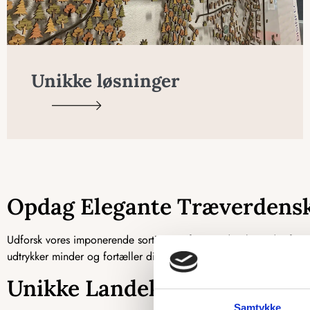
Unikke løsninger
Opdag Elegante Træverdens
Udforsk vores imponerende sortiment af træverdenskort, der foren
udtrykker minder og fortæller din personlige rejsehistorie. Vælg 
Unikke Landekort og Kommu
Samtykke