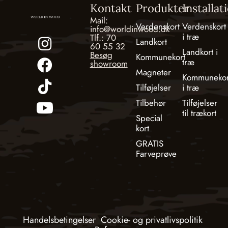
Kontakt
Produkter
Installat
Mail:
Verdenskort
Verdenskort
info@worldinwood.dk
i træ
Tlf.: 70
Landkort
60 55 32
Landkort i
Besøg
Kommunekort
træ
showroom
Magneter
Kommunekor
Tilføjelser
i træ
Tilbehør
Tilføjelser
til trækort
Special
kort
GRATIS
Farveprøve
Handelsbetingelser
Cookie- og privatlivspolitik