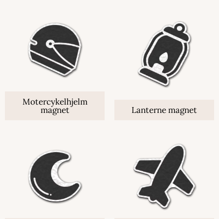
Motercykelhjelm
magnet
Lanterne magnet