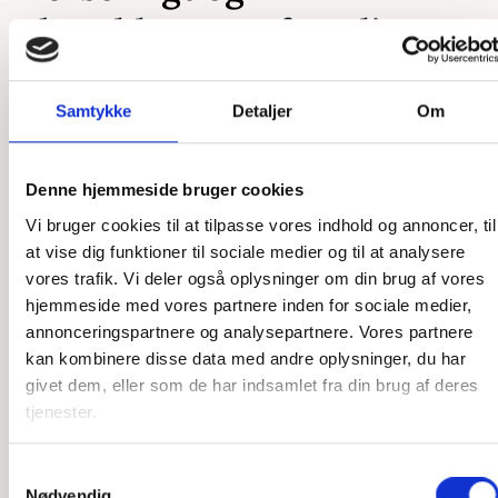
skræddersyet efter dit
ønske
Samtykke
Detaljer
Om
Som et dansk producerende firma har vi en unik mulighed
for at skræddersy vores produkter præcis efter dine ønsker.
Uanset om det er en ekstra ø, du ønsker, en ekstra by
Denne hjemmeside bruger cookies
graveret på, eller et helt unikt kort, så er vi klar til at hjælpe.
Vi bruger cookies til at tilpasse vores indhold og annoncer, til
Vores designere står klar til at høre, hvad du ønsker, og
at vise dig funktioner til sociale medier og til at analysere
vores snedkere står klar til at lave det efter dine tanker. Vi
vores trafik. Vi deler også oplysninger om din brug af vores
har stor erfaring med at producere speciallavede produkter,
hjemmeside med vores partnere inden for sociale medier,
så har du en sjov idé, som du gerne vil have gjort til
annonceringspartnere og analysepartnere. Vores partnere
virkelighed, er du kommet til det rette sted. Der er ikke
kan kombinere disse data med andre oplysninger, du har
meget, som ikke er muligt, og det er kun fantasien, der
givet dem, eller som de har indsamlet fra din brug af deres
sætter grænser.
tjenester.
Har du ikke idéen 100 % på plads, står vi også klar til at
Samtykkevalg
hjælpe der. Vi har mange års erfaring med produktion af
Nødvendig