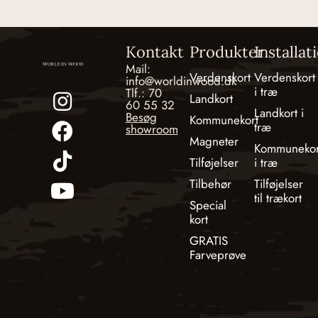
Kontakt
Produkter
Installat
Mail:
Verdenskort
Verdenskort
info@worldinwood.dk
i træ
Tlf.: 70
Landkort
60 55 32
Landkort i
Besøg
Kommunekort
træ
showroom
Magneter
Kommunekor
Tilføjelser
i træ
Tilbehør
Tilføjelser
til trækort
Special
kort
GRATIS
Farveprøve