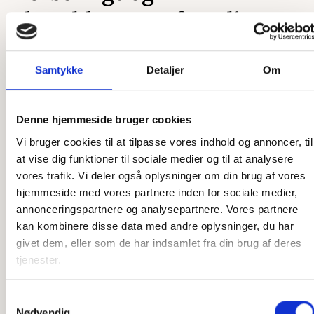
skræddersyet efter dit
ønske
Samtykke
Detaljer
Om
Som et dansk producerende firma har vi en unik mulighed
for at skræddersy vores produkter præcis efter dine ønsker.
Uanset om det er en ekstra ø, du ønsker, en ekstra by
Denne hjemmeside bruger cookies
graveret på, eller et helt unikt kort, så er vi klar til at hjælpe.
Vi bruger cookies til at tilpasse vores indhold og annoncer, til
Vores designere står klar til at høre, hvad du ønsker, og
at vise dig funktioner til sociale medier og til at analysere
vores snedkere står klar til at lave det efter dine tanker. Vi
vores trafik. Vi deler også oplysninger om din brug af vores
har stor erfaring med at producere speciallavede produkter,
hjemmeside med vores partnere inden for sociale medier,
så har du en sjov idé, som du gerne vil have gjort til
annonceringspartnere og analysepartnere. Vores partnere
virkelighed, er du kommet til det rette sted. Der er ikke
kan kombinere disse data med andre oplysninger, du har
meget, som ikke er muligt, og det er kun fantasien, der
givet dem, eller som de har indsamlet fra din brug af deres
sætter grænser.
tjenester.
Har du ikke idéen 100 % på plads, står vi også klar til at
Samtykkevalg
hjælpe der. Vi har mange års erfaring med produktion af
Nødvendig