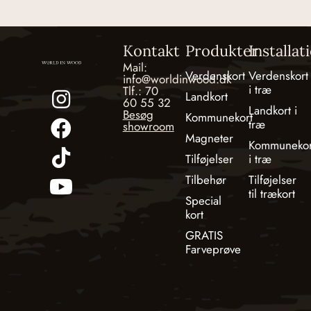
Kontakt
Produkter
Installat
Mail:
Verdenskort
Verdenskort
info@worldinwood.dk
i træ
Tlf.: 70
Landkort
60 55 32
Landkort i
Besøg
Kommunekort
træ
showroom
Magneter
Kommunekor
Tilføjelser
i træ
Tilbehør
Tilføjelser
til trækort
Special
kort
GRATIS
Farveprøve