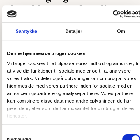
skræddersyet efter dit
ønske
Samtykke
Detaljer
Om
Som et dansk producerende firma har vi en unik mulighed
for at skræddersy vores produkter præcis efter dine ønsker.
Uanset om det er en ekstra ø, du ønsker, en ekstra by
Denne hjemmeside bruger cookies
graveret på, eller et helt unikt kort, så er vi klar til at hjælpe.
Vi bruger cookies til at tilpasse vores indhold og annoncer, til
Vores designere står klar til at høre, hvad du ønsker, og
at vise dig funktioner til sociale medier og til at analysere
vores snedkere står klar til at lave det efter dine tanker. Vi
vores trafik. Vi deler også oplysninger om din brug af vores
har stor erfaring med at producere speciallavede produkter,
hjemmeside med vores partnere inden for sociale medier,
så har du en sjov idé, som du gerne vil have gjort til
annonceringspartnere og analysepartnere. Vores partnere
virkelighed, er du kommet til det rette sted. Der er ikke
kan kombinere disse data med andre oplysninger, du har
meget, som ikke er muligt, og det er kun fantasien, der
givet dem, eller som de har indsamlet fra din brug af deres
sætter grænser.
tjenester.
Har du ikke idéen 100 % på plads, står vi også klar til at
Samtykkevalg
hjælpe der. Vi har mange års erfaring med produktion af
Nødvendig