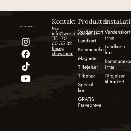
Kontakt
Produkter
Installat
Mail:
Verdenskort
Verdenskort
info@worldinwood.dk
i træ
Tlf.: 70
Landkort
60 55 32
Landkort i
Besøg
Kommunekort
træ
showroom
Magneter
Kommunekor
Tilføjelser
i træ
Tilbehør
Tilføjelser
til trækort
Special
kort
GRATIS
Farveprøve