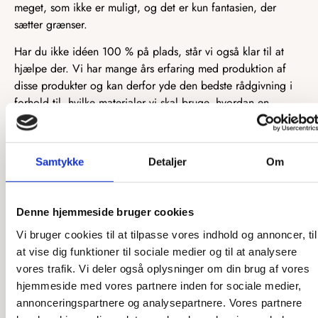
meget, som ikke er muligt, og det er kun fantasien, der
sætter grænser.
Har du ikke idéen 100 % på plads, står vi også klar til at
hjælpe der. Vi har mange års erfaring med produktion af
disse produkter og kan derfor yde den bedste rådgivning i
forhold til, hvilke materialer vi skal bruge, hvordan en
løsning kan skrues sammen, og hvad der i det hele taget er
muligt. Vi elsker at tænke nyt, og vi elsker endnu mere at
forvandle nye idéer til unikke produkter. Læs evt. mere
Samtykke
Detaljer
Om
unikke løsninger
omkring vores
og se alle vores tidligere
projekter, som er blevet til en realitet.
Denne hjemmeside bruger cookies
Har du idéen klar eller brug for hjælp til dit næste projekt,
kontakt os
så
, så vi kan få startet en dialog!
Vi bruger cookies til at tilpasse vores indhold og annoncer, til
at vise dig funktioner til sociale medier og til at analysere
vores trafik. Vi deler også oplysninger om din brug af vores
Hurtig levering
hjemmeside med vores partnere inden for sociale medier,
annonceringspartnere og analysepartnere. Vores partnere