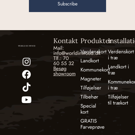
Subscribe
Kontakt
Produkter
Installat
Mail:
Verdenskort
Verdenskort
info@worldinwood.dk
i træ
Tlf.: 70
Landkort
60 55 32
Landkort i
Besøg
Kommunekort
træ
showroom
Magneter
Kommunekor
Tilføjelser
i træ
Tilbehør
Tilføjelser
til trækort
Special
kort
GRATIS
Farveprøve