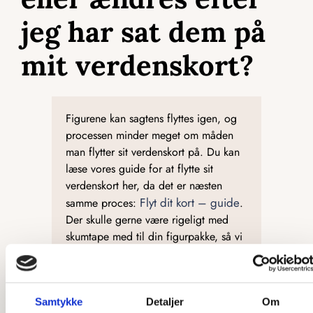
jeg har sat dem på
mit verdenskort?
Figurene kan sagtens flyttes igen, og
processen minder meget om måden
man flytter sit verdenskort på. Du kan
læse vores guide for at flytte sit
verdenskort her, da det er næsten
Flyt dit kort – guide
samme proces:
.
Der skulle gerne være rigeligt med
skumtape med til din figurpakke, så vi
anbefaler at du gemmer resten, i
tilfælde af at du vil lave det om i
fremtiden.
Samtykke
Detaljer
Om