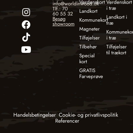
Verdenskort
Verdenskort
info@worldinwood.dk
i træ
Tlf.: 70
Landkort
60 55 32
Landkort i
Besøg
Kommunekort
træ
showroom
Magneter
Kommunekor
Tilføjelser
i træ
Tilbehør
Tilføjelser
til trækort
Special
kort
GRATIS
Farveprøve
Handelsbetingelser
Cookie- og privatlivspolitik
Referencer