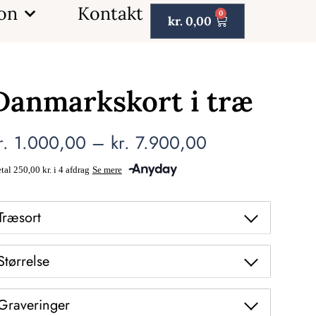
ion
Kontakt
0
kr.
0,00
Danmarkskort i træ
r.
1.000,00
–
kr.
7.900,00
Træsort
Størrelse
Graveringer