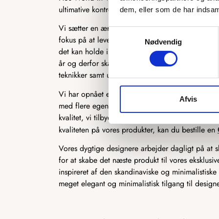
ultimative kontrol over kvaliteten på de produkter,
dem, eller som de har indsaml
Vi sætter en ære og stolthed i selv at producere v
Samtykkevalg
fokus på at levere et produkt, som først og frem
Nødvendig
det kan holde i mange år. Når vi designer nye pr
år og derfor skal leve op til en vis kvalitetssta
teknikker samt udvikle deres færdigheder, så de a
Vi har opnået en høj standard for vores produkter
Afvis
med flere egenskaber, såsom vores ekstremt unikk
kvalitet, vi tilbyder, og kvaliteten bliver ved m
kvaliteten på vores produkter, kan du bestille en
Vores dygtige designere arbejder dagligt på at
for at skabe det næste produkt til vores eksklusi
inspireret af den skandinaviske og minimalistiske i
meget elegant og minimalistisk tilgang til designe