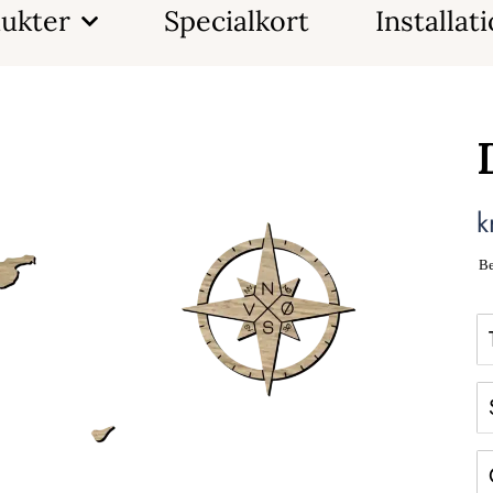
ukter
Specialkort
Installat
k