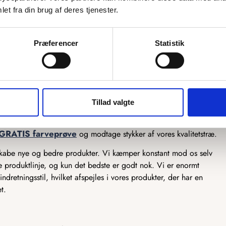
 vi sender afsted til vores dejlige kunder.
et fra din brug af deres tjenester.
ores produkter og har gjort det lige siden, vi startede. Vi har fuld
mest ser knaldgodt ud, men også et produkt i så god en kvalitet, at
Præferencer
Statistik
odukter, gør vi det med tanken på, at de skal være i brug i mange
ndard. Vores dygtige snedkere arbejder dagligt på at forbedre deres
ltid er klar til at levere de bedste produkter på markedet.
, hvilket gør, at kvaliteten ligger langt over konkurrenternes og
Tillad valgte
e usynlige magnetiske overflade. Vi er ekstremt stolte over den
ed at udvikle sig dag for dag. Kunne du godt tænke dig at se
GRATIS farveprøve
og modtage stykker af vores kvalitetstræ.
 skabe nye og bedre produkter. Vi kæmper konstant mod os selv
ve produktlinje, og kun det bedste er godt nok. Vi er enormt
ndretningsstil, hvilket afspejles i vores produkter, der har en
t.