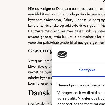
Når du vælger et Danmarkskort med byer fra os, f
værdifuldt redskab til at opdage de charmerende 
byer som København, Århus, Odense, Ålborg og Es
kulturelle, historiske og arkitektoniske rigdom
Danmarks mest ikoniske byer på en unik og spænd
seværdigheder, nyde kulturelle oplevelser eller 
være din pålidelige guide til at navigere genne
Graveringer
Vælg mellem flere forskellige graveringsmuli
bliver ikke graveret nogle byer på kortet
Storbye
Samtykke
navnet på byen
1500+:
Ca 100 af Danmarks stør
mindre byer rundt i hele Danmark markeres me
kommunenavne
Med:
Alle de danske kommunenav
Denne hjemmeside bruger c
Dansk kvalitet og des
Vi bruger cookies til at tilpas
vores trafik. Vi deler også 
Hos World In Wood kommer kvalitet først. Alle vo
annonceringspartnere og anal