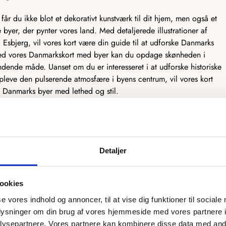
år du ikke blot et dekorativt kunstværk til dit hjem, men også et
byer, der pynter vores land. Med detaljerede illustrationer af
bjerg, vil vores kort være din guide til at udforske Danmarks
. Med vores Danmarkskort med byer kan du opdage skønheden i
ende måde. Uanset om du er interesseret i at udforske historiske
opleve den pulserende atmosfære i byens centrum, vil vores kort
m Danmarks byer med lethed og stil.
gheder, både bynavne og kommunenavne:
Bynavne:
Uden:
Der
r:
Ca 100 af Danmarks største byer markeres med et symbol og
Detaljer
ste byer markeres med et symbol og navnet på byen, samt 1500
d symbol
Kommunenavne
Uden:
Der bliver ikke graveret nogle
ne bliver graveret på
ookies
ign
se vores indhold og annoncer, til at vise dig funktioner til sociale
oplysninger om din brug af vores hjemmeside med vores partnere i
res produkter bliver designet og lavet i Danmark, så vi har den
ysepartnere. Vores partnere kan kombinere disse data med andr