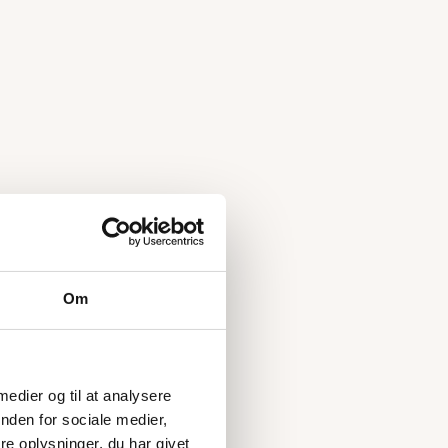
Om
 medier og til at analysere
nden for sociale medier,
e oplysninger, du har givet