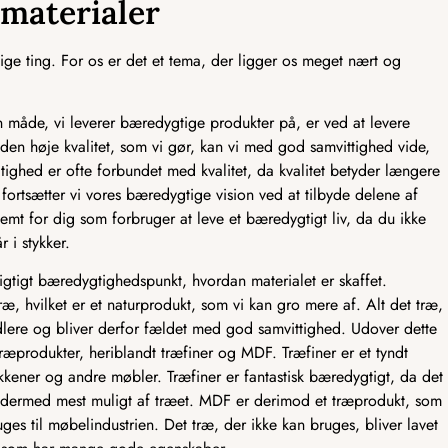
smaterialer
ge ting. For os er det et tema, der ligger os meget nært og
åde, vi leverer bæredygtige produkter på, er ved at levere
 den høje kvalitet, som vi gør, kan vi med god samvittighed vide,
tighed er ofte forbundet med kvalitet, da kvalitet betyder længere
fortsætter vi vores bæredygtige vision ved at tilbyde delene af
emt for dig som forbruger at leve et bæredygtigt liv, da du ikke
r i stykker.
vigtigt bæredygtighedspunkt, hvordan materialet er skaffet.
ræ, hvilket er et naturprodukt, som vi kan gro mere af. Alt det træ,
dlere og bliver derfor fældet med god samvittighed. Udover dette
træprodukter, heriblandt træfiner og MDF. Træfiner er et tyndt
kkener og andre møbler. Træfiner er fantastisk bæredygtigt, da det
er dermed mest muligt af træet. MDF er derimod et træprodukt, som
ruges til møbelindustrien. Det træ, der ikke kan bruges, bliver lavet