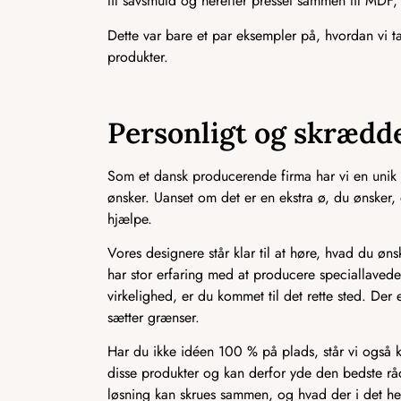
til savsmuld og herefter presset sammen til MD
Dette var bare et par eksempler på, hvordan vi 
produkter.
Personligt og skrædde
Som et dansk producerende firma har vi en unik 
ønsker. Uanset om det er en ekstra ø, du ønsker, en 
hjælpe.
Vores designere står klar til at høre, hvad du ønsk
har stor erfaring med at producere speciallavede 
virkelighed, er du kommet til det rette sted. Der 
sætter grænser.
Har du ikke idéen 100 % på plads, står vi også k
disse produkter og kan derfor yde den bedste rådg
løsning kan skrues sammen, og hvad der i det hel