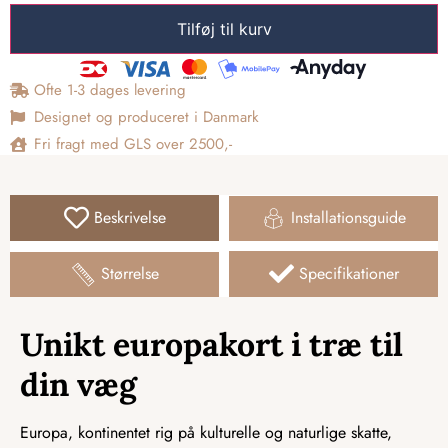
Tilføj til kurv
Ofte 1-3 dages levering
Designet og produceret i Danmark
Fri fragt med GLS over 2500,-
Beskrivelse
Installationsguide
Størrelse
Specifikationer
Unikt europakort i træ til
din væg
Europa, kontinentet rig på kulturelle og naturlige skatte,