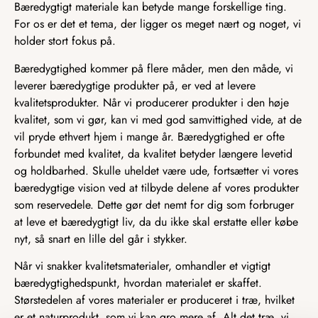
Bæredygtigt materiale kan betyde mange forskellige ting.
For os er det et tema, der ligger os meget nært og noget, vi
holder stort fokus på.
Bæredygtighed kommer på flere måder, men den måde, vi
leverer bæredygtige produkter på, er ved at levere
kvalitetsprodukter. Når vi producerer produkter i den høje
kvalitet, som vi gør, kan vi med god samvittighed vide, at de
vil pryde ethvert hjem i mange år. Bæredygtighed er ofte
forbundet med kvalitet, da kvalitet betyder længere levetid
og holdbarhed. Skulle uheldet være ude, fortsætter vi vores
bæredygtige vision ved at tilbyde delene af vores produkter
som reservedele. Dette gør det nemt for dig som forbruger
at leve et bæredygtigt liv, da du ikke skal erstatte eller købe
nyt, så snart en lille del går i stykker.
Når vi snakker kvalitetsmaterialer, omhandler et vigtigt
bæredygtighedspunkt, hvordan materialet er skaffet.
Størstedelen af vores materialer er produceret i træ, hvilket
er et naturprodukt, som vi kan gro mere af. Alt det træ, vi