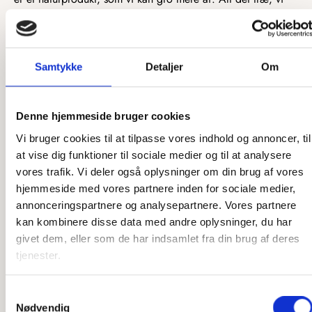
benytter, kommer fra FSC-certificerede forhandlere og bliver
derfor fældet med god samvittighed. Udover dette består
vores primære materiale af to forskellige træprodukter,
heriblandt træfiner og MDF. Træfiner er et tyndt stykke træ,
Samtykke
Detaljer
Om
som ofte bruges i produktionen af køkkener og andre
møbler. Træfiner er fantastisk bæredygtigt, da det har
minimalt spild i produktionen, og vi udnytter dermed mest
Denne hjemmeside bruger cookies
muligt af træet. MDF er derimod et træprodukt, som
Vi bruger cookies til at tilpasse vores indhold og annoncer, til
fremstilles af alt det træ, der normalt ikke kan bruges til
at vise dig funktioner til sociale medier og til at analysere
møbelindustrien. Det træ, der ikke kan bruges, bliver lavet til
vores trafik. Vi deler også oplysninger om din brug af vores
savsmuld og herefter presset sammen til MDF, som har
hjemmeside med vores partnere inden for sociale medier,
mange gode egenskaber.
annonceringspartnere og analysepartnere. Vores partnere
kan kombinere disse data med andre oplysninger, du har
Dette var bare et par eksempler på, hvordan vi tænker
givet dem, eller som de har indsamlet fra din brug af deres
bæredygtighed ind i designet og produktionen af vores
tjenester.
produkter.
Samtykkevalg
Nødvendig