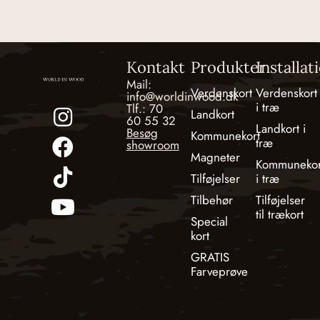
Kontakt
Produkter
Installat
Mail:
Verdenskort
Verdenskort
info@worldinwood.dk
i træ
Tlf.: 70
Landkort
60 55 32
Landkort i
Besøg
Kommunekort
træ
showroom
Magneter
Kommunekor
Tilføjelser
i træ
Tilbehør
Tilføjelser
til trækort
Special
kort
GRATIS
Farveprøve