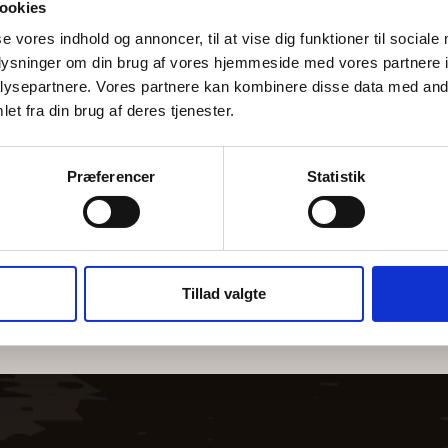
arkskort i træ
Europakort i 
ookies
se vores indhold og annoncer, til at vise dig funktioner til sociale
Se mere
Se mere
oplysninger om din brug af vores hjemmeside med vores partnere i
ysepartnere. Vores partnere kan kombinere disse data med andr
et fra din brug af deres tjenester.
Præferencer
Statistik
Hold dig opdateret
Subscribe til vores nyhedsbrev
Tillad valgte