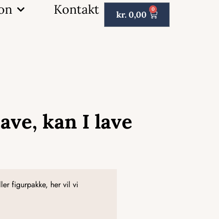
ion
Kontakt
0
kr.
0,00
have, kan I lave
er figurpakke, her vil vi