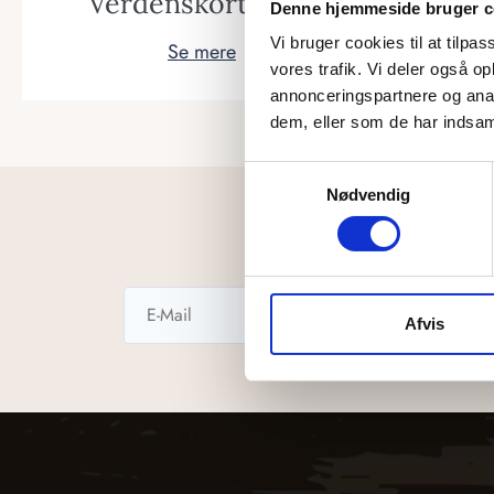
Verdenskort i træ
Danm
Denne hjemmeside bruger c
Vi bruger cookies til at tilpas
Se mere
vores trafik. Vi deler også 
annonceringspartnere og anal
dem, eller som de har indsaml
Samtykkevalg
Nødvendig
Afvis