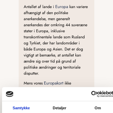
Europa
Antallet af lande i
kan variere
afhængigt af den politiske
anerkendelse, men generelt
anerkendes der omkring 44 suveræne
stater i Europa, inklusive
transkontinentale lande som Rusland
og Tyrkiet, der har landområder i
både Europa og Asien. Det er dog
vigtigt at bemærke, at antallet kan
ændre sig over tid på grund af
politiske ændringer og territoriale
disputter.
Europakort
Mens vores
ikke
indeholder Rusland, så er Tyrkiet,
Armenien, Georgien og Aserbajdsjan
med.
Samtykke
Detaljer
Om