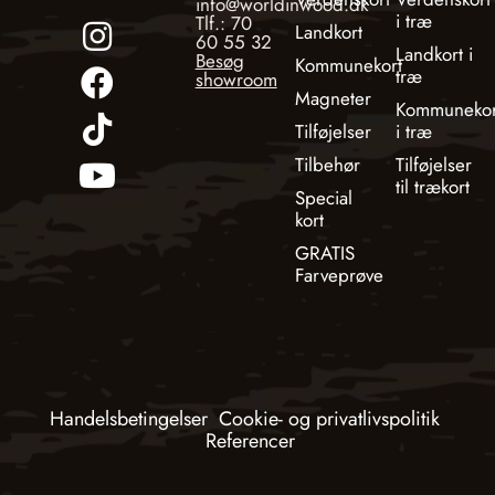
info@worldinwood.dk
i træ
Tlf.: 70
Landkort
60 55 32
Landkort i
Besøg
Kommunekort
træ
showroom
Magneter
Kommunekor
Tilføjelser
i træ
Tilbehør
Tilføjelser
til trækort
Special
kort
GRATIS
Farveprøve
Handelsbetingelser
Cookie- og privatlivspolitik
Referencer