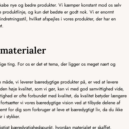
 skabe nye og bedre produkter. Vi kæmper konstant mod os selv
ve produktlinje, og kun det bedste er godt nok. Vi er enormt
ndretningsstil, hvilket afspejles i vores produkter, der har en
t.
smaterialer
ge ting. For os er det et tema, der ligger os meget nært og
åde, vi leverer bæredygtige produkter på, er ved at levere
 den høje kvalitet, som vi gør, kan vi med god samvittighed vide,
tighed er ofte forbundet med kvalitet, da kvalitet betyder længere
fortsætter vi vores bæredygtige vision ved at tilbyde delene af
emt for dig som forbruger at leve et bæredygtigt liv, da du ikke
r i stykker.
vigtigt bæredygtighedspunkt, hvordan materialet er skaffet.