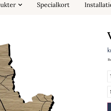
ukter
Specialkort
Installat
k