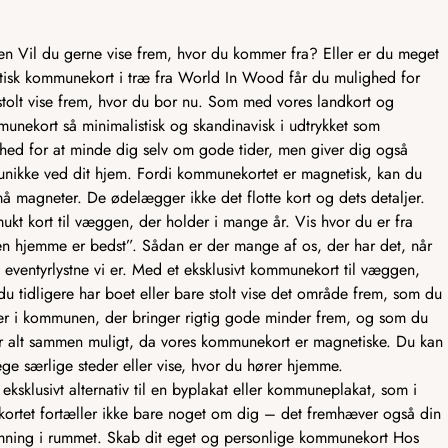
en Vil du gerne vise frem, hvor du kommer fra? Eller er du meget
isk kommunekort i træ fra World In Wood får du mulighed for
tolt vise frem, hvor du bor nu. Som med vores landkort og
munekort så minimalistisk og skandinavisk i udtrykket som
ghed for at minde dig selv om gode tider, men giver dig også
 unikke ved dit hjem. Fordi kommunekortet er magnetisk, kan du
å magneter. De ødelægger ikke det flotte kort og dets detaljer.
kt kort til væggen, der holder i mange år. Vis hvor du er fra
n hjemme er bedst”. Sådan er der mange af os, der har det, når
g eventyrlystne vi er. Med et eksklusivt kommunekort til væggen,
du tidligere har boet eller bare stolt vise det område frem, som du
der i kommunen, der bringer rigtig gode minder frem, og som du
r alt sammen muligt, da vores kommunekort er magnetiske. Du kan
ge særlige steder eller vise, hvor du hører hjemme.
ksklusivt alternativ til en byplakat eller kommuneplakat, som i
kortet fortæller ikke bare noget om dig – det fremhæver også din
temning i rummet. Skab dit eget og personlige kommunekort Hos