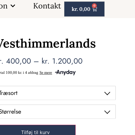
ion
Kontakt
0
kr.
0,00
Vesthimmerlands
r.
400,00
–
kr.
1.200,00
Træsort
Størrelse
Tilføj til kurv