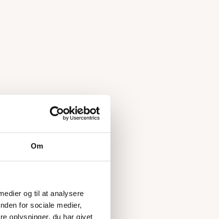
Om
 medier og til at analysere
nden for sociale medier,
e oplysninger, du har givet