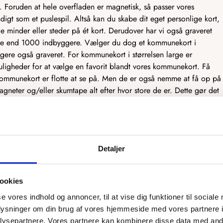
. Foruden at hele overfladen er magnetisk, så passer vores
gt som et puslespil. Altså kan du skabe dit eget personlige kort,
ige minder eller steder på ét kort. Derudover har vi også graveret
ere end 1000 indbyggere. Vælger du dog et kommunekort i
ere også graveret. For kommunekort i størrelsen large er
ligheder for at vælge en favorit blandt vores kommunekort. Få
ommunekort er flotte at se på. Men de er også nemme at få op på
neter og/eller skumtape alt efter hvor store de er. Dette gør det
derfor ikke være god til søm og hammer, da vi har udtænkt en
mtidig, at du hænger dit kommunekort op et sted med masser af
 sin ret. Det er nemlig ikke blot et kort – men også et smukt stykke
ed. Et kommunekort i meget høj og eksklusiv kvalitet Kun det
r i hvert fald udgangspunktet for designet og udviklingen af vores
Detaljer
elukkende af materialer i meget høj kvalitet, som vi
endelige produkt, da det er lavet i hånden på vores eget
ookies
t hos os, kan du være sikker på, at du har et hængende
ligner hinanden. Netop dette er også med til at give vores kort et
se vores indhold og annoncer, til at vise dig funktioner til sociale
traks i gang med at udskære og forme det. Der kan være leveringstid
oplysninger om din brug af vores hjemmeside med vores partnere i
res produkter. Da vi samtidig ønsker en høj kvalitet, kan det give
ysepartnere. Vores partnere kan kombinere disse data med andr