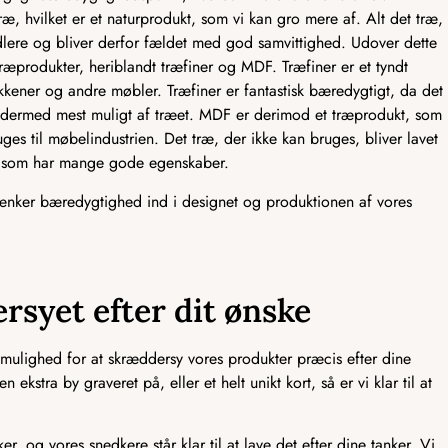
ræ, hvilket er et naturprodukt, som vi kan gro mere af. Alt det træ,
dlere og bliver derfor fældet med god samvittighed. Udover dette
træprodukter, heriblandt træfiner og MDF. Træfiner er et tyndt
kkener og andre møbler. Træfiner er fantastisk bæredygtigt, da det
er dermed mest muligt af træet. MDF er derimod et træprodukt, som
ruges til møbelindustrien. Det træ, der ikke kan bruges, bliver lavet
F, som har mange gode egenskaber.
tænker bæredygtighed ind i designet og produktionen af vores
rsyet efter dit ønske
mulighed for at skræddersy vores produkter præcis efter dine
ekstra by graveret på, eller et helt unikt kort, så er vi klar til at
er, og vores snedkere står klar til at lave det efter dine tanker. Vi