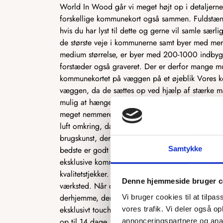
World In Wood går vi meget højt op i detaljerne
forskellige kommunekort også sammen. Fuldstændi
hvis du har lyst til dette og gerne vil samle særl
de største veje i kommunerne samt byer med m
medium størrelse, er byer med 200-1000 indbygg
forstæder også graveret. Der er derfor mange mu
kommunekortet på væggen på et øjeblik Vores k
væggen, da de sættes op ved hjælp af stærke mag
mulig at hænge kortet helt perfekt. Du behøver 
meget nemmere løsning for dig. Vi anbefaler sa
luft omkring, da det får det til at komme mere til
brugskunst, der fortjener mest mulig opmærksomh
bedste er godt nok for os og vores kunder. Det e
Samtykke
eksklusive kommunekort. Vi benytter os derfor ud
kvalitetstjekker. Det samme er gældende for det 
Denne hjemmeside bruger c
værksted. Når du derfor bestiller et kommunekor
derhjemme, der er ganske unikt. For ikke to kort 
Vi bruger cookies til at tilpas
eksklusivt touch. Bestiller du et i dag, går vi s
vores trafik. Vi deler også 
op til 14 dage, da vi som sagt selv producerer vo
annonceringspartnere og anal