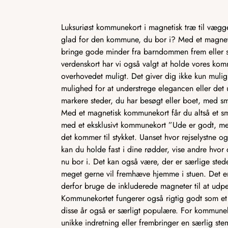
Luksuriøst kommunekort i magnetisk træ til vægg
glad for den kommune, du bor i? Med et magnet
bringe gode minder fra barndommen frem eller s
verdenskort har vi også valgt at holde vores kom
overhovedet muligt. Det giver dig ikke kun muli
mulighed for at understrege elegancen eller det
markere steder, du har besøgt eller boet, med sm
Med et magnetisk kommunekort får du altså et smu
med et eksklusivt kommunekort ”Ude er godt, me
det kommer til stykket. Uanset hvor rejselystne o
kan du holde fast i dine rødder, vise andre hvor 
nu bor i. Det kan også være, der er særlige ste
meget gerne vil fremhæve hjemme i stuen. Det e
derfor bruge de inkluderede magneter til at udpe
Kommunekortet fungerer også rigtig godt som et e
disse år også er særligt populære. For kommune
unikke indretning eller frembringer en særlig s