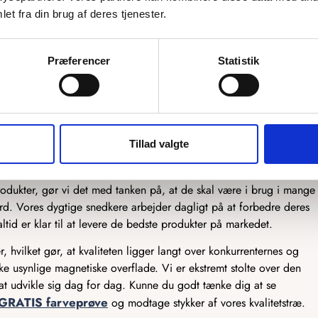
rtigere. Vi bestræber os dog på at gøre det hurtigere, så du ikke
et fra din brug af deres tjenester.
s kommunekort, proces eller måske levering, er du mere end
Præferencer
Statistik
ign
res produkter bliver designet og lavet i Danmark, så vi har den
 vi sender afsted til vores dejlige kunder.
Tillad valgte
ores produkter og har gjort det lige siden, vi startede. Vi har fuld
mest ser knaldgodt ud, men også et produkt i så god en kvalitet, at
odukter, gør vi det med tanken på, at de skal være i brug i mange
ndard. Vores dygtige snedkere arbejder dagligt på at forbedre deres
ltid er klar til at levere de bedste produkter på markedet.
, hvilket gør, at kvaliteten ligger langt over konkurrenternes og
e usynlige magnetiske overflade. Vi er ekstremt stolte over den
ed at udvikle sig dag for dag. Kunne du godt tænke dig at se
GRATIS farveprøve
og modtage stykker af vores kvalitetstræ.