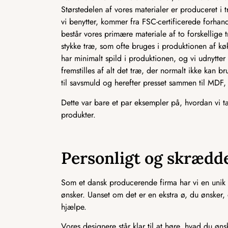
Størstedelen af vores materialer er produceret i t
vi benytter, kommer fra FSC-certificerede forhan
består vores primære materiale af to forskellige 
stykke træ, som ofte bruges i produktionen af kø
har minimalt spild i produktionen, og vi udnytt
fremstilles af alt det træ, der normalt ikke kan b
til savsmuld og herefter presset sammen til MD
Dette var bare et par eksempler på, hvordan vi 
produkter.
Personligt og skrædde
Som et dansk producerende firma har vi en unik 
ønsker. Uanset om det er en ekstra ø, du ønsker, en 
hjælpe.
Vores designere står klar til at høre, hvad du ønsk