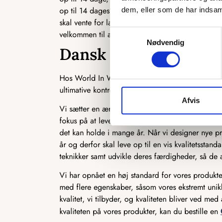
op til 14 dages leveringstid, dog oftest meget hu
dem, eller som de har indsaml
skal vente for længe. Har du spørgsmål til vore
Samtykkevalg
velkommen til at kontakte os.
Nødvendig
Dansk kvalitet og des
Hos World In Wood kommer kvalitet først. Alle vo
ultimative kontrol over kvaliteten på de produkter,
Afvis
Vi sætter en ære og stolthed i selv at producere v
fokus på at levere et produkt, som først og frem
det kan holde i mange år. Når vi designer nye pr
år og derfor skal leve op til en vis kvalitetssta
teknikker samt udvikle deres færdigheder, så de a
Vi har opnået en høj standard for vores produkter
med flere egenskaber, såsom vores ekstremt unikk
kvalitet, vi tilbyder, og kvaliteten bliver ved m
kvaliteten på vores produkter, kan du bestille en