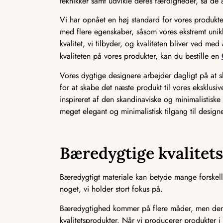
teknikker samt udvikle deres færdigheder, så de a
Vi har opnået en høj standard for vores produkter
med flere egenskaber, såsom vores ekstremt unikk
kvalitet, vi tilbyder, og kvaliteten bliver ved m
kvaliteten på vores produkter, kan du bestille en
Vores dygtige designere arbejder dagligt på at
for at skabe det næste produkt til vores eksklusi
inspireret af den skandinaviske og minimalistiske i
meget elegant og minimalistisk tilgang til designe
Bæredygtige kvalitet
Bæredygtigt materiale kan betyde mange forskelli
noget, vi holder stort fokus på.
Bæredygtighed kommer på flere måder, men den m
kvalitetsprodukter. Når vi producerer produkter i