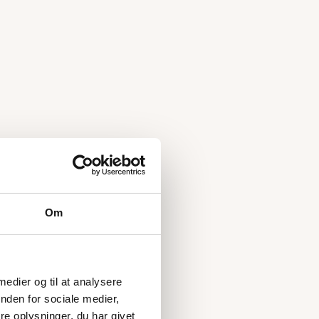
Om
 medier og til at analysere
nden for sociale medier,
e oplysninger, du har givet