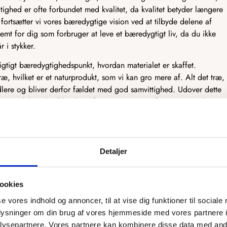
tighed er ofte forbundet med kvalitet, da kvalitet betyder længere
fortsætter vi vores bæredygtige vision ved at tilbyde delene af
emt for dig som forbruger at leve et bæredygtigt liv, da du ikke
r i stykker.
vigtigt bæredygtighedspunkt, hvordan materialet er skaffet.
ræ, hvilket er et naturprodukt, som vi kan gro mere af. Alt det træ,
dlere og bliver derfor fældet med god samvittighed. Udover dette
træprodukter, heriblandt træfiner og MDF. Træfiner er et tyndt
kkener og andre møbler. Træfiner er fantastisk bæredygtigt, da det
er dermed mest muligt af træet. MDF er derimod et træprodukt, som
ruges til møbelindustrien. Det træ, der ikke kan bruges, bliver lavet
F, som har mange gode egenskaber.
Detaljer
tænker bæredygtighed ind i designet og produktionen af vores
ookies
se vores indhold og annoncer, til at vise dig funktioner til sociale
oplysninger om din brug af vores hjemmeside med vores partnere i
rsyet efter dit ønske
ysepartnere. Vores partnere kan kombinere disse data med andr