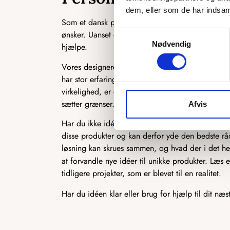
dem, eller som de har indsaml
Som et dansk producerende firma har vi en unik 
ønsker. Uanset om det er en ekstra ø, du ønsker, en 
Samtykkevalg
Nødvendig
hjælpe.
Vores designere står klar til at høre, hvad du ønsk
har stor erfaring med at producere speciallavede 
virkelighed, er du kommet til det rette sted. Der 
sætter grænser.
Afvis
Har du ikke idéen 100 % på plads, står vi også k
disse produkter og kan derfor yde den bedste rådg
løsning kan skrues sammen, og hvad der i det hel
at forvandle nye idéer til unikke produkter. Læs
tidligere projekter, som er blevet til en realitet.
Har du idéen klar eller brug for hjælp til dit næs