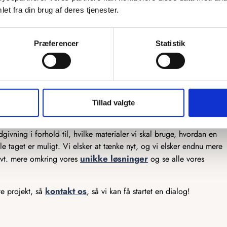
et fra din brug af deres tjenester.
mulighed for at skræddersy vores produkter præcis efter dine
ekstra by graveret på, eller et helt unikt kort, så er vi klar til at
Præferencer
Statistik
er, og vores snedkere står klar til at lave det efter dine tanker. Vi
produkter, så har du en sjov idé, som du gerne vil have gjort til
er ikke meget, som ikke er muligt, og det er kun fantasien, der
Tillad valgte
lar til at hjælpe der. Vi har mange års erfaring med produktion af
ivning i forhold til, hvilke materialer vi skal bruge, hvordan en
e taget er muligt. Vi elsker at tænke nyt, og vi elsker endnu mere
unikke løsninger
 evt. mere omkring vores
og se alle vores
kontakt os
te projekt, så
, så vi kan få startet en dialog!