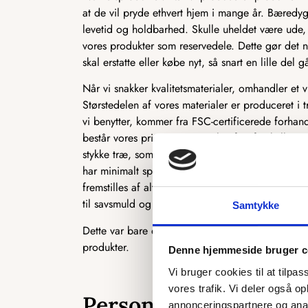
at de vil pryde ethvert hjem i mange år. Bæredyg
levetid og holdbarhed. Skulle uheldet være ude, 
vores produkter som reservedele. Dette gør det n
skal erstatte eller købe nyt, så snart en lille del gå
Når vi snakker kvalitetsmaterialer, omhandler et 
Størstedelen af vores materialer er produceret i t
vi benytter, kommer fra FSC-certificerede forhan
består vores primære materiale af to forskellige 
stykke træ, som ofte bruges i produktionen af kø
har minimalt spild i produktionen, og vi udnytt
fremstilles af alt det træ, der normalt ikke kan b
til savsmuld og herefter presset sammen til MD
Samtykke
Dette var bare et par eksempler på, hvordan vi 
produkter.
Denne hjemmeside bruger c
Vi bruger cookies til at tilpas
vores trafik. Vi deler også 
Personligt og skrædde
annonceringspartnere og anal