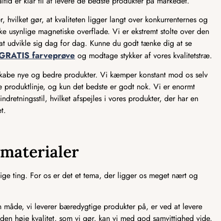
ltid er klar til at levere de bedste produkter på markedet.
, hvilket gør, at kvaliteten ligger langt over konkurrenternes og
e usynlige magnetiske overflade. Vi er ekstremt stolte over den
ed at udvikle sig dag for dag. Kunne du godt tænke dig at se
GRATIS farveprøve
og modtage stykker af vores kvalitetstræ.
 skabe nye og bedre produkter. Vi kæmper konstant mod os selv
ve produktlinje, og kun det bedste er godt nok. Vi er enormt
ndretningsstil, hvilket afspejles i vores produkter, der har en
t.
smaterialer
ge ting. For os er det et tema, der ligger os meget nært og
åde, vi leverer bæredygtige produkter på, er ved at levere
 den høje kvalitet, som vi gør, kan vi med god samvittighed vide,