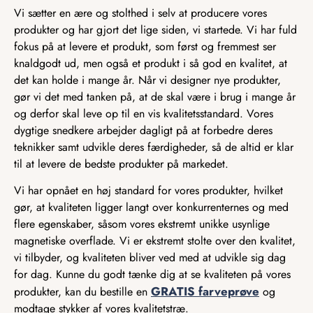
Vi sætter en ære og stolthed i selv at producere vores
produkter og har gjort det lige siden, vi startede. Vi har fuld
fokus på at levere et produkt, som først og fremmest ser
knaldgodt ud, men også et produkt i så god en kvalitet, at
det kan holde i mange år. Når vi designer nye produkter,
gør vi det med tanken på, at de skal være i brug i mange år
og derfor skal leve op til en vis kvalitetsstandard. Vores
dygtige snedkere arbejder dagligt på at forbedre deres
teknikker samt udvikle deres færdigheder, så de altid er klar
til at levere de bedste produkter på markedet.
Vi har opnået en høj standard for vores produkter, hvilket
gør, at kvaliteten ligger langt over konkurrenternes og med
flere egenskaber, såsom vores ekstremt unikke usynlige
magnetiske overflade. Vi er ekstremt stolte over den kvalitet,
vi tilbyder, og kvaliteten bliver ved med at udvikle sig dag
for dag. Kunne du godt tænke dig at se kvaliteten på vores
GRATIS farveprøve
produkter, kan du bestille en
og
modtage stykker af vores kvalitetstræ.