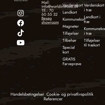
Mail:
Verdenskort
Verdenskort
info@worldinwood.dk
i træ
Tlf.: 70
Landkort
60 55 32
Landkort i
Besøg
Kommunekort
træ
showroom
Magneter
Kommunekor
Tilføjelser
i træ
Tilbehør
Tilføjelser
til trækort
Special
kort
GRATIS
Farveprøve
Handelsbetingelser
Cookie- og privatlivspolitik
Referencer