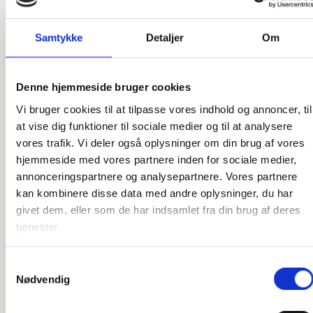
Som et dansk producerende firma har vi en unik mulighed
for at skræddersy vores produkter præcis efter dine ønsker.
Samtykke
Detaljer
Om
Uanset om det er en ekstra ø, du ønsker, en ekstra by
graveret på, eller et helt unikt kort, så er vi klar til at hjælpe.
Denne hjemmeside bruger cookies
Vores designere står klar til at høre, hvad du ønsker, og
Vi bruger cookies til at tilpasse vores indhold og annoncer, til
vores snedkere står klar til at lave det efter dine tanker. Vi
at vise dig funktioner til sociale medier og til at analysere
har stor erfaring med at producere speciallavede produkter,
vores trafik. Vi deler også oplysninger om din brug af vores
så har du en sjov idé, som du gerne vil have gjort til
hjemmeside med vores partnere inden for sociale medier,
virkelighed, er du kommet til det rette sted. Der er ikke
annonceringspartnere og analysepartnere. Vores partnere
meget, som ikke er muligt, og det er kun fantasien, der
kan kombinere disse data med andre oplysninger, du har
sætter grænser.
givet dem, eller som de har indsamlet fra din brug af deres
Har du ikke idéen 100 % på plads, står vi også klar til at
tjenester.
hjælpe der. Vi har mange års erfaring med produktion af
disse produkter og kan derfor yde den bedste rådgivning i
Samtykkevalg
forhold til, hvilke materialer vi skal bruge, hvordan en
Nødvendig
løsning kan skrues sammen, og hvad der i det hele taget er
muligt. Vi elsker at tænke nyt, og vi elsker endnu mere at