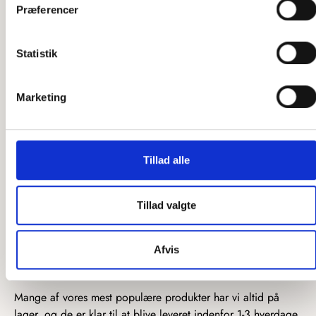
Præferencer
forvandle nye idéer til unikke produkter. Læs evt. mere
unikke løsninger
omkring vores
og se alle vores tidligere
projekter, som er blevet til en realitet.
Statistik
Har du idéen klar eller brug for hjælp til dit næste projekt,
kontakt os
så
, så vi kan få startet en dialog!
Marketing
Hurtig levering
Tillad alle
Vi ved, at når du lægger en ordre, vil du gerne have dit
produkt så hurtigt som muligt, og det skal vi ikke stå i vejen
Tillad valgte
for. Vores første prioritet vil altid være at levere din ordre så
hurtigt som muligt. Da vores snedkere laver hvert produkt
Afvis
herhjemme i Danmark, masseproducerer vi ikke, og derfor
kan det tage lidt tid.
Mange af vores mest populære produkter har vi altid på
lager, og de er klar til at blive leveret indenfor 1-3 hverdage.