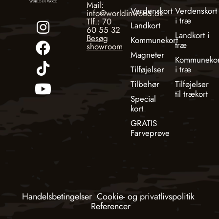
Mail:
Verdenskort
Verdenskort
info@worldinwood.dk
i træ
Tlf.: 70
Landkort
60 55 32
Landkort i
Besøg
Kommunekort
træ
showroom
Magneter
Kommunekor
Tilføjelser
i træ
Tilbehør
Tilføjelser
til trækort
Special
kort
GRATIS
Farveprøve
Handelsbetingelser
Cookie- og privatlivspolitik
Referencer