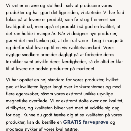
Vi sætter en ære og stolthed i selv at producere vores
produkter og har gjort det lige siden, vi startede. Vi har fuld
fokus på at levere et produkt, som først og fremmest ser
knaldgodt ud, men også et produkt i så god en kvalitet, at
det kan holde i mange år. Når vi designer nye produkter,
gør vi det med tanken på, at de skal være i brug i mange år
og derfor skal leve op til en vis kvalitetsstandard. Vores
dygtige snedkere arbejder dagligt på at forbedre deres
teknikker samt udvikle deres færdigheder, så de altid er klar
til at levere de bedste produkter på markedet.
Vi har opnået en høj standard for vores produkter, hvilket
gør, at kvaliteten ligger langt over konkurrenternes og med
flere egenskaber, såsom vores ekstremt unikke usynlige
magnetiske overflade. Vi er ekstremt stolte over den kvalitet,
vi tilbyder, og kvaliteten bliver ved med at udvikle sig dag
for dag. Kunne du godt tænke dig at se kvaliteten på vores
GRATIS farveprøve
produkter, kan du bestille en
og
modtage stykker af vores kvalitetstræ.