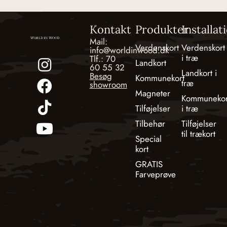
Kontakt
Produkter
Installat
Mail:
Verdenskort
Verdenskort
info@worldinwood.dk
i træ
Tlf.: 70
Landkort
60 55 32
Landkort i
Besøg
Kommunekort
træ
showroom
Magneter
Kommunekor
Tilføjelser
i træ
Tilbehør
Tilføjelser
til trækort
Special
kort
GRATIS
Farveprøve