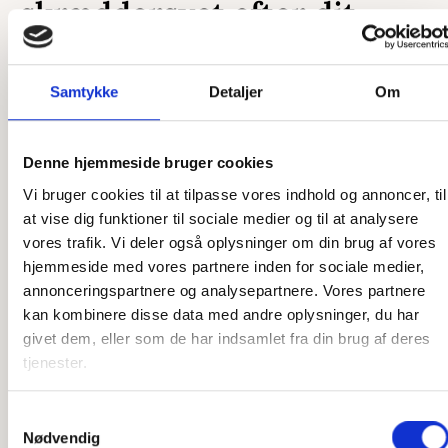
skræddersyet efter dit
ønske
Samtykke
Detaljer
Om
Som et dansk producerende firma har vi en unik mulighed
for at skræddersy vores produkter præcis efter dine ønsker.
Uanset om det er en ekstra ø, du ønsker, en ekstra by
Denne hjemmeside bruger cookies
graveret på, eller et helt unikt kort, så er vi klar til at hjælpe.
Vi bruger cookies til at tilpasse vores indhold og annoncer, til
Vores designere står klar til at høre, hvad du ønsker, og
at vise dig funktioner til sociale medier og til at analysere
vores snedkere står klar til at lave det efter dine tanker. Vi
vores trafik. Vi deler også oplysninger om din brug af vores
har stor erfaring med at producere speciallavede produkter,
hjemmeside med vores partnere inden for sociale medier,
så har du en sjov idé, som du gerne vil have gjort til
annonceringspartnere og analysepartnere. Vores partnere
virkelighed, er du kommet til det rette sted. Der er ikke
kan kombinere disse data med andre oplysninger, du har
meget, som ikke er muligt, og det er kun fantasien, der
givet dem, eller som de har indsamlet fra din brug af deres
sætter grænser.
tjenester.
Har du ikke idéen 100 % på plads, står vi også klar til at
hjælpe der. Vi har mange års erfaring med produktion af
Samtykkevalg
Nødvendig
disse produkter og kan derfor yde den bedste rådgivning i