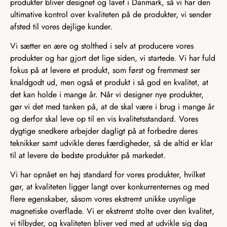
produkter bliver designet og lavet i Danmark, så vi har den
ultimative kontrol over kvaliteten på de produkter, vi sender
afsted til vores dejlige kunder.
Vi sætter en ære og stolthed i selv at producere vores
produkter og har gjort det lige siden, vi startede. Vi har fuld
fokus på at levere et produkt, som først og fremmest ser
knaldgodt ud, men også et produkt i så god en kvalitet, at
det kan holde i mange år. Når vi designer nye produkter,
gør vi det med tanken på, at de skal være i brug i mange år
og derfor skal leve op til en vis kvalitetsstandard. Vores
dygtige snedkere arbejder dagligt på at forbedre deres
teknikker samt udvikle deres færdigheder, så de altid er klar
til at levere de bedste produkter på markedet.
Vi har opnået en høj standard for vores produkter, hvilket
gør, at kvaliteten ligger langt over konkurrenternes og med
flere egenskaber, såsom vores ekstremt unikke usynlige
magnetiske overflade. Vi er ekstremt stolte over den kvalitet,
vi tilbyder, og kvaliteten bliver ved med at udvikle sig dag