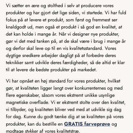
Vi sætter en ære og stolthed i selv at producere vores
produkter og har gjort det lige siden, vi startede. Vi har fuld
fokus på at levere et produkt, som først og fremmest ser
knaldgodt ud, men også et produkt i så god en kvalitet, at
det kan holde i mange år. Når vi designer nye produkter,
gør vi det med tanken på, at de skal være i brug i mange år
og derfor skal leve op til en vis kvalitetsstandard. Vores
dygtige snedkere arbejder dagligt på at forbedre deres
teknikker samt udvikle deres færdigheder, så de altid er klar
til at levere de bedste produkter på markedet.
Vi har opnået en høj standard for vores produkter, hvilket
gør, at kvaliteten ligger langt over konkurrenternes og med
flere egenskaber, såsom vores ekstremt unikke usynlige
magnetiske overflade. Vi er ekstremt stolte over den kvalitet,
vi tilbyder, og kvaliteten bliver ved med at udvikle sig dag
for dag. Kunne du godt tænke dig at se kvaliteten på vores
GRATIS farveprøve
produkter, kan du bestille en
og
modtage stykker af vores kvalitetstræ.