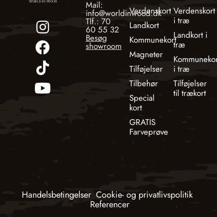
Mail:
Verdenskort
Verdenskort
info@worldinwood.dk
i træ
Tlf.: 70
Landkort
60 55 32
Landkort i
Besøg
Kommunekort
træ
showroom
Magneter
Kommunekor
Tilføjelser
i træ
Tilbehør
Tilføjelser
til trækort
Special
kort
GRATIS
Farveprøve
Handelsbetingelser
Cookie- og privatlivspolitik
Referencer