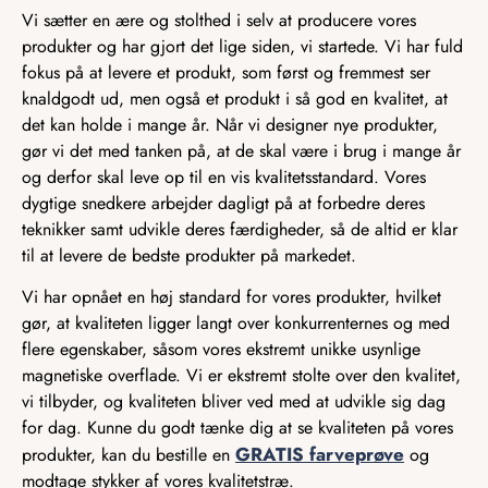
Vi sætter en ære og stolthed i selv at producere vores
produkter og har gjort det lige siden, vi startede. Vi har fuld
fokus på at levere et produkt, som først og fremmest ser
knaldgodt ud, men også et produkt i så god en kvalitet, at
det kan holde i mange år. Når vi designer nye produkter,
gør vi det med tanken på, at de skal være i brug i mange år
og derfor skal leve op til en vis kvalitetsstandard. Vores
dygtige snedkere arbejder dagligt på at forbedre deres
teknikker samt udvikle deres færdigheder, så de altid er klar
til at levere de bedste produkter på markedet.
Vi har opnået en høj standard for vores produkter, hvilket
gør, at kvaliteten ligger langt over konkurrenternes og med
flere egenskaber, såsom vores ekstremt unikke usynlige
magnetiske overflade. Vi er ekstremt stolte over den kvalitet,
vi tilbyder, og kvaliteten bliver ved med at udvikle sig dag
for dag. Kunne du godt tænke dig at se kvaliteten på vores
GRATIS farveprøve
produkter, kan du bestille en
og
modtage stykker af vores kvalitetstræ.