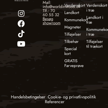
Mail:
Verdenskort
Verdenskort
info@worldinwood.dk
i træ
Tlf.: 70
Landkort
60 55 32
Landkort i
Besøg
Kommunekort
træ
showroom
Magneter
Kommunekor
Tilføjelser
i træ
Tilbehør
Tilføjelser
til trækort
Special
kort
GRATIS
Farveprøve
Handelsbetingelser
Cookie- og privatlivspolitik
Referencer