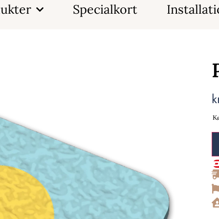
ukter
Specialkort
Installat
k