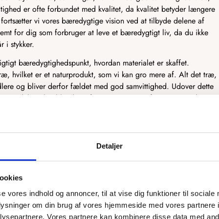
tighed er ofte forbundet med kvalitet, da kvalitet betyder længere
fortsætter vi vores bæredygtige vision ved at tilbyde delene af
emt for dig som forbruger at leve et bæredygtigt liv, da du ikke
r i stykker.
vigtigt bæredygtighedspunkt, hvordan materialet er skaffet.
ræ, hvilket er et naturprodukt, som vi kan gro mere af. Alt det træ,
dlere og bliver derfor fældet med god samvittighed. Udover dette
træprodukter, heriblandt træfiner og MDF. Træfiner er et tyndt
kkener og andre møbler. Træfiner er fantastisk bæredygtigt, da det
er dermed mest muligt af træet. MDF er derimod et træprodukt, som
ruges til møbelindustrien. Det træ, der ikke kan bruges, bliver lavet
F, som har mange gode egenskaber.
Detaljer
tænker bæredygtighed ind i designet og produktionen af vores
ookies
se vores indhold og annoncer, til at vise dig funktioner til sociale
oplysninger om din brug af vores hjemmeside med vores partnere i
rsyet efter dit ønske
ysepartnere. Vores partnere kan kombinere disse data med andr