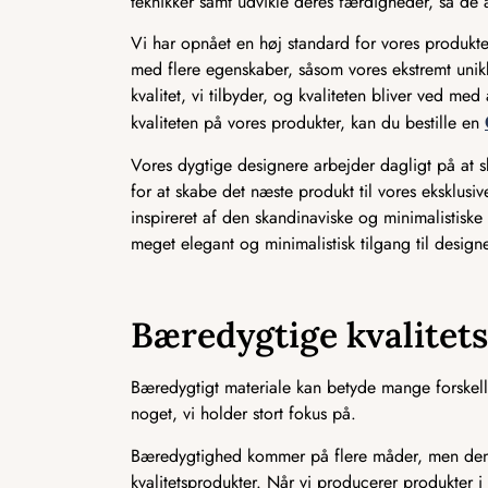
teknikker samt udvikle deres færdigheder, så de a
Vi har opnået en høj standard for vores produkter
med flere egenskaber, såsom vores ekstremt unikk
kvalitet, vi tilbyder, og kvaliteten bliver ved m
kvaliteten på vores produkter, kan du bestille en
Vores dygtige designere arbejder dagligt på at
for at skabe det næste produkt til vores eksklusi
inspireret af den skandinaviske og minimalistiske i
meget elegant og minimalistisk tilgang til designe
Bæredygtige kvalitet
Bæredygtigt materiale kan betyde mange forskelli
noget, vi holder stort fokus på.
Bæredygtighed kommer på flere måder, men den m
kvalitetsprodukter. Når vi producerer produkter i