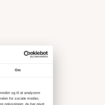
Om
 medier og til at analysere
nden for sociale medier,
e oplysninger, du har givet