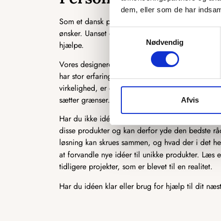
dem, eller som de har indsaml
Som et dansk producerende firma har vi en unik 
ønsker. Uanset om det er en ekstra ø, du ønsker, en 
Samtykkevalg
Nødvendig
hjælpe.
Vores designere står klar til at høre, hvad du ønsk
har stor erfaring med at producere speciallavede 
virkelighed, er du kommet til det rette sted. Der 
sætter grænser.
Afvis
Har du ikke idéen 100 % på plads, står vi også k
disse produkter og kan derfor yde den bedste rådg
løsning kan skrues sammen, og hvad der i det hel
at forvandle nye idéer til unikke produkter. Læs
tidligere projekter, som er blevet til en realitet.
Har du idéen klar eller brug for hjælp til dit næs