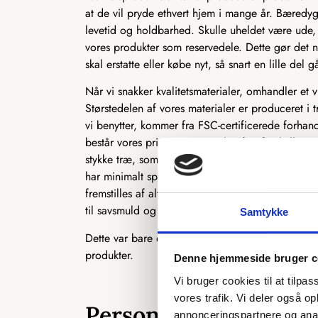
at de vil pryde ethvert hjem i mange år. Bæredyg
levetid og holdbarhed. Skulle uheldet være ude, 
vores produkter som reservedele. Dette gør det n
skal erstatte eller købe nyt, så snart en lille del gå
Når vi snakker kvalitetsmaterialer, omhandler et 
Størstedelen af vores materialer er produceret i t
vi benytter, kommer fra FSC-certificerede forhan
består vores primære materiale af to forskellige 
stykke træ, som ofte bruges i produktionen af kø
har minimalt spild i produktionen, og vi udnytt
fremstilles af alt det træ, der normalt ikke kan b
til savsmuld og herefter presset sammen til MD
Samtykke
Dette var bare et par eksempler på, hvordan vi 
produkter.
Denne hjemmeside bruger c
Vi bruger cookies til at tilpas
vores trafik. Vi deler også 
Personligt og skrædde
annonceringspartnere og anal