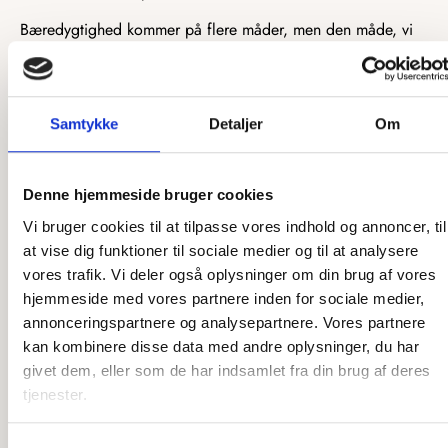
Bæredygtighed kommer på flere måder, men den måde, vi
leverer bæredygtige produkter på, er ved at levere
kvalitetsprodukter. Når vi producerer produkter i den høje
kvalitet, som vi gør, kan vi med god samvittighed vide, at de
vil pryde ethvert hjem i mange år. Bæredygtighed er ofte
Samtykke
Detaljer
Om
forbundet med kvalitet, da kvalitet betyder længere levetid
og holdbarhed. Skulle uheldet være ude, fortsætter vi vores
bæredygtige vision ved at tilbyde delene af vores produkter
Denne hjemmeside bruger cookies
som reservedele. Dette gør det nemt for dig som forbruger
Vi bruger cookies til at tilpasse vores indhold og annoncer, til
at leve et bæredygtigt liv, da du ikke skal erstatte eller købe
at vise dig funktioner til sociale medier og til at analysere
nyt, så snart en lille del går i stykker.
vores trafik. Vi deler også oplysninger om din brug af vores
hjemmeside med vores partnere inden for sociale medier,
Når vi snakker kvalitetsmaterialer, omhandler et vigtigt
annonceringspartnere og analysepartnere. Vores partnere
bæredygtighedspunkt, hvordan materialet er skaffet.
kan kombinere disse data med andre oplysninger, du har
Størstedelen af vores materialer er produceret i træ, hvilket
givet dem, eller som de har indsamlet fra din brug af deres
er et naturprodukt, som vi kan gro mere af. Alt det træ, vi
tjenester.
benytter, kommer fra FSC-certificerede forhandlere og bliver
derfor fældet med god samvittighed. Udover dette består