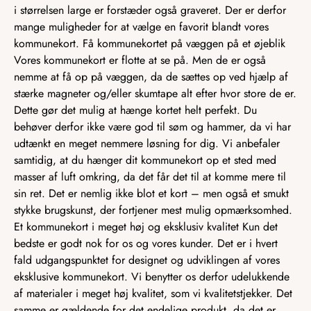
i størrelsen large er forstæder også graveret. Der er derfor
mange muligheder for at vælge en favorit blandt vores
kommunekort. Få kommunekortet på væggen på et øjeblik
Vores kommunekort er flotte at se på. Men de er også
nemme at få op på væggen, da de sættes op ved hjælp af
stærke magneter og/eller skumtape alt efter hvor store de er.
Dette gør det mulig at hænge kortet helt perfekt. Du
behøver derfor ikke være god til søm og hammer, da vi har
udtænkt en meget nemmere løsning for dig. Vi anbefaler
samtidig, at du hænger dit kommunekort op et sted med
masser af luft omkring, da det får det til at komme mere til
sin ret. Det er nemlig ikke blot et kort – men også et smukt
stykke brugskunst, der fortjener mest mulig opmærksomhed.
Et kommunekort i meget høj og eksklusiv kvalitet Kun det
bedste er godt nok for os og vores kunder. Det er i hvert
fald udgangspunktet for designet og udviklingen af vores
eksklusive kommunekort. Vi benytter os derfor udelukkende
af materialer i meget høj kvalitet, som vi kvalitetstjekker. Det
samme er gældende for det endelige produkt, da det er