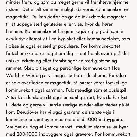
minder frem, og som du meget gerne vil fremhæve hjemme
i stuen. Det er alt sammen muligt, da vores kommunekort er
magnetiske. Du kan derfor bruge de inkluderede magneter
til at udpege særlige steder eller vise, hvor du hører
hjemme. Kommunekortet fungerer også rigtig godt som et
eksklusivt alternativ til en byplakat eller kommuneplakat, som
i disse år også er særligt populære. For kommunekortet
fortæller ikke bare noget om dig – det fremhæver også din
unikke indretning eller frembringer en særlig stemning i
rummet. Skab dit eget og personlige kommunekort Hos
World In Wood går vi meget højt op i detaljerne. Foruden
at hele overfladen er magnetisk, så passer vores forskellige
kommunekort også sammen. Fuldstændigt som et puslespil.
Altså kan du skabe dit eget personlige kort, hvis du har lyst
til dette og gerne vil samle særlige minder eller steder på ét
kort. Derudover har vi også graveret de største veje i
kommunerne samt byer med mere end 1000 indbyggere.
Vælger du dog et kommunekort i medium størrelse, er byer
med 200-1000 indbyggere også graveret. For kommunekort