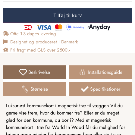
Tilføj til kurv
Ofte 1-3 dages levering
Designet og produceret i Danmark
Fri fragt med GLS over 2500,-
Beskrivelse
Installationsguide
Størrelse
Specifikationer
Luksuriøst kommunekort i magnetisk træ til væggen Vil du
gerne vise frem, hvor du kommer fra? Eller er du meget
glad for den kommune, du bor i? Med et magnetisk
kommunekort i træ fra World In Wood får du mulighed for
bringe gode minder fra barndommen frem eller stolt vise