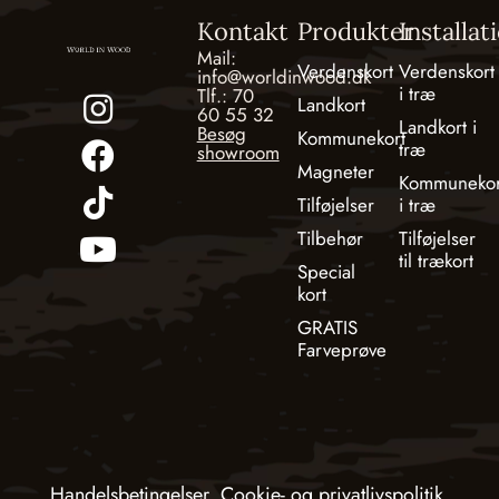
Kontakt
Produkter
Installat
Mail:
Verdenskort
Verdenskort
info@worldinwood.dk
i træ
Tlf.: 70
Landkort
60 55 32
Landkort i
Besøg
Kommunekort
træ
showroom
Magneter
Kommunekor
Tilføjelser
i træ
Tilbehør
Tilføjelser
til trækort
Special
kort
GRATIS
Farveprøve
Handelsbetingelser
Cookie- og privatlivspolitik