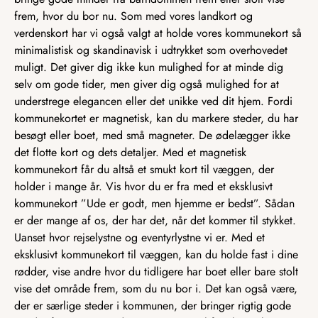
frem, hvor du bor nu. Som med vores landkort og
verdenskort har vi også valgt at holde vores kommunekort så
minimalistisk og skandinavisk i udtrykket som overhovedet
muligt. Det giver dig ikke kun mulighed for at minde dig
selv om gode tider, men giver dig også mulighed for at
understrege elegancen eller det unikke ved dit hjem. Fordi
kommunekortet er magnetisk, kan du markere steder, du har
besøgt eller boet, med små magneter. De ødelægger ikke
det flotte kort og dets detaljer. Med et magnetisk
kommunekort får du altså et smukt kort til væggen, der
holder i mange år. Vis hvor du er fra med et eksklusivt
kommunekort ”Ude er godt, men hjemme er bedst”. Sådan
er der mange af os, der har det, når det kommer til stykket.
Uanset hvor rejselystne og eventyrlystne vi er. Med et
eksklusivt kommunekort til væggen, kan du holde fast i dine
rødder, vise andre hvor du tidligere har boet eller bare stolt
vise det område frem, som du nu bor i. Det kan også være,
der er særlige steder i kommunen, der bringer rigtig gode