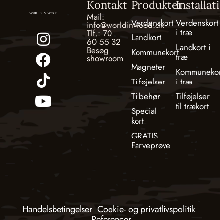
Kontakt
Produkter
Installat
Mail:
Verdenskort
Verdenskort
info@worldinwood.dk
i træ
Tlf.: 70
Landkort
60 55 32
Landkort i
Besøg
Kommunekort
træ
showroom
Magneter
Kommunekor
Tilføjelser
i træ
Tilbehør
Tilføjelser
til trækort
Special
kort
GRATIS
Farveprøve
Handelsbetingelser
Cookie- og privatlivspolitik
Referencer