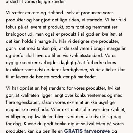
afsted til vores dejlige kunder.
Vi sætter en ære og stolthed i selv at producere vores
produkter og har gjort det lige siden, vi startede. Vi har fuld
fokus på at levere et produkt, som først og fremmest ser
knaldgodt ud, men også et produkt i så god en kvalitet, at
det kan holde i mange år. Når vi designer nye produkter,
gør vi det med tanken på, at de skal være i brug i mange år
og derfor skal leve op til en vis kvalitetsstandard. Vores
dygtige snedkere arbejder dagligt på at forbedre deres
teknikker samt udvikle deres færdigheder, så de altid er klar
til at levere de bedste produkter på markedet.
Vi har opnået en høj standard for vores produkter, hvilket
gør, at kvaliteten ligger langt over konkurrenternes og med
flere egenskaber, såsom vores ekstremt unikke usynlige
magnetiske overflade. Vi er ekstremt stolte over den kvalitet,
vi tilbyder, og kvaliteten bliver ved med at udvikle sig dag
for dag. Kunne du godt tænke dig at se kvaliteten på vores
GRATIS farveprøve
produkter, kan du bestille en
og