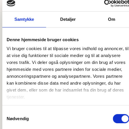
ønske
Som et dansk producerende firma har vi en unik mulighed
Samtykke
Detaljer
Om
for at skræddersy vores produkter præcis efter dine ønsker.
Uanset om det er en ekstra ø, du ønsker, en ekstra by
graveret på, eller et helt unikt kort, så er vi klar til at hjælpe.
Denne hjemmeside bruger cookies
Vores designere står klar til at høre, hvad du ønsker, og
Vi bruger cookies til at tilpasse vores indhold og annoncer, til
vores snedkere står klar til at lave det efter dine tanker. Vi
at vise dig funktioner til sociale medier og til at analysere
har stor erfaring med at producere speciallavede produkter,
vores trafik. Vi deler også oplysninger om din brug af vores
så har du en sjov idé, som du gerne vil have gjort til
hjemmeside med vores partnere inden for sociale medier,
virkelighed, er du kommet til det rette sted. Der er ikke
annonceringspartnere og analysepartnere. Vores partnere
meget, som ikke er muligt, og det er kun fantasien, der
kan kombinere disse data med andre oplysninger, du har
sætter grænser.
givet dem, eller som de har indsamlet fra din brug af deres
tjenester.
Har du ikke idéen 100 % på plads, står vi også klar til at
hjælpe der. Vi har mange års erfaring med produktion af
disse produkter og kan derfor yde den bedste rådgivning i
Samtykkevalg
Nødvendig
forhold til, hvilke materialer vi skal bruge, hvordan en
løsning kan skrues sammen, og hvad der i det hele taget er