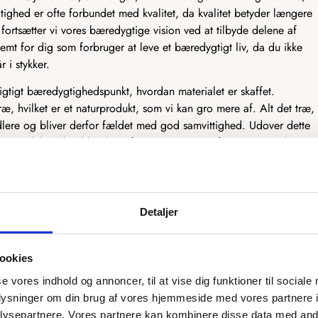
tighed er ofte forbundet med kvalitet, da kvalitet betyder længere
fortsætter vi vores bæredygtige vision ved at tilbyde delene af
emt for dig som forbruger at leve et bæredygtigt liv, da du ikke
r i stykker.
vigtigt bæredygtighedspunkt, hvordan materialet er skaffet.
ræ, hvilket er et naturprodukt, som vi kan gro mere af. Alt det træ,
dlere og bliver derfor fældet med god samvittighed. Udover dette
træprodukter, heriblandt træfiner og MDF. Træfiner er et tyndt
kkener og andre møbler. Træfiner er fantastisk bæredygtigt, da det
er dermed mest muligt af træet. MDF er derimod et træprodukt, som
ruges til møbelindustrien. Det træ, der ikke kan bruges, bliver lavet
F, som har mange gode egenskaber.
Detaljer
tænker bæredygtighed ind i designet og produktionen af vores
ookies
se vores indhold og annoncer, til at vise dig funktioner til sociale
oplysninger om din brug af vores hjemmeside med vores partnere i
rsyet efter dit ønske
ysepartnere. Vores partnere kan kombinere disse data med andr