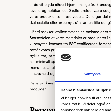
at de vil pryde ethvert hjem i mange år. Bæredyg
levetid og holdbarhed. Skulle uheldet være ude, 
vores produkter som reservedele. Dette gør det n
skal erstatte eller købe nyt, så snart en lille del gå
Når vi snakker kvalitetsmaterialer, omhandler et 
Størstedelen af vores materialer er produceret i t
vi benytter, kommer fra FSC-certificerede forhan
består vores primære materiale af to forskellige 
stykke træ, som ofte bruges i produktionen af kø
har minimalt spild i produktionen, og vi udnytt
fremstilles af alt det træ, der normalt ikke kan b
til savsmuld og herefter presset sammen til MD
Samtykke
Dette var bare et par eksempler på, hvordan vi 
produkter.
Denne hjemmeside bruger c
Vi bruger cookies til at tilpas
vores trafik. Vi deler også 
Personligt og skrædde
annonceringspartnere og anal