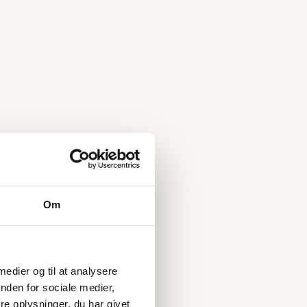
Om
 medier og til at analysere
nden for sociale medier,
e oplysninger, du har givet