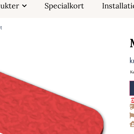
ukter
Specialkort
Installat
t
k