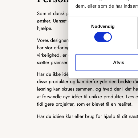
dem, eller som de har indsaml
Som et dansk producerende firma har vi en unik 
ønsker. Uanset om det er en ekstra ø, du ønsker, en 
Samtykkevalg
Nødvendig
hjælpe.
Vores designere står klar til at høre, hvad du ønsk
har stor erfaring med at producere speciallavede 
virkelighed, er du kommet til det rette sted. Der 
sætter grænser.
Afvis
Har du ikke idéen 100 % på plads, står vi også k
disse produkter og kan derfor yde den bedste rådg
løsning kan skrues sammen, og hvad der i det hel
at forvandle nye idéer til unikke produkter. Læs
tidligere projekter, som er blevet til en realitet.
Har du idéen klar eller brug for hjælp til dit næs