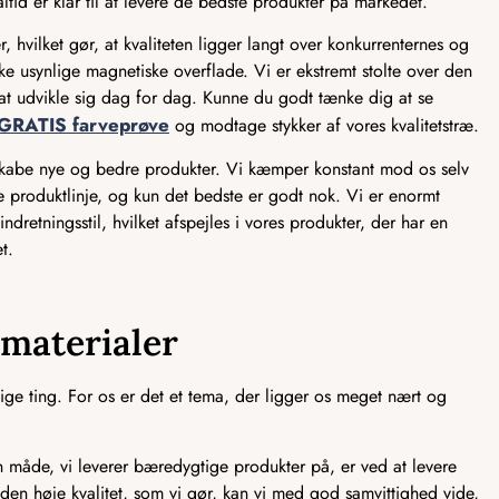
ltid er klar til at levere de bedste produkter på markedet.
, hvilket gør, at kvaliteten ligger langt over konkurrenternes og
e usynlige magnetiske overflade. Vi er ekstremt stolte over den
ed at udvikle sig dag for dag. Kunne du godt tænke dig at se
GRATIS farveprøve
og modtage stykker af vores kvalitetstræ.
 skabe nye og bedre produkter. Vi kæmper konstant mod os selv
ve produktlinje, og kun det bedste er godt nok. Vi er enormt
ndretningsstil, hvilket afspejles i vores produkter, der har en
t.
smaterialer
ge ting. For os er det et tema, der ligger os meget nært og
åde, vi leverer bæredygtige produkter på, er ved at levere
 den høje kvalitet, som vi gør, kan vi med god samvittighed vide,