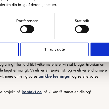
et fra din brug af deres tjenester.
mulighed for at skræddersy vores produkter præcis efter dine
ekstra by graveret på, eller et helt unikt kort, så er vi klar til at
Præferencer
Statistik
er, og vores snedkere står klar til at lave det efter dine tanker. Vi
produkter, så har du en sjov idé, som du gerne vil have gjort til
er ikke meget, som ikke er muligt, og det er kun fantasien, der
Tillad valgte
lar til at hjælpe der. Vi har mange års erfaring med produktion af
ivning i forhold til, hvilke materialer vi skal bruge, hvordan en
e taget er muligt. Vi elsker at tænke nyt, og vi elsker endnu mere
unikke løsninger
 evt. mere omkring vores
og se alle vores
kontakt os
te projekt, så
, så vi kan få startet en dialog!