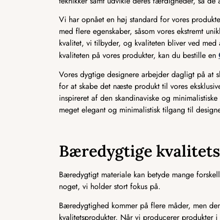
teknikker samt udvikle deres færdigheder, så de a
Vi har opnået en høj standard for vores produkter
med flere egenskaber, såsom vores ekstremt unikk
kvalitet, vi tilbyder, og kvaliteten bliver ved m
kvaliteten på vores produkter, kan du bestille en
Vores dygtige designere arbejder dagligt på at
for at skabe det næste produkt til vores eksklusi
inspireret af den skandinaviske og minimalistiske i
meget elegant og minimalistisk tilgang til designe
Bæredygtige kvalitet
Bæredygtigt materiale kan betyde mange forskelli
noget, vi holder stort fokus på.
Bæredygtighed kommer på flere måder, men den m
kvalitetsprodukter. Når vi producerer produkter i