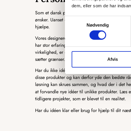
dem, eller som de har indsaml
Som et dansk producerende firma har vi en unik 
ønsker. Uanset om det er en ekstra ø, du ønsker, en 
Samtykkevalg
Nødvendig
hjælpe.
Vores designere står klar til at høre, hvad du ønsk
har stor erfaring med at producere speciallavede 
virkelighed, er du kommet til det rette sted. Der 
sætter grænser.
Afvis
Har du ikke idéen 100 % på plads, står vi også k
disse produkter og kan derfor yde den bedste rådg
løsning kan skrues sammen, og hvad der i det hel
at forvandle nye idéer til unikke produkter. Læs
tidligere projekter, som er blevet til en realitet.
Har du idéen klar eller brug for hjælp til dit næs