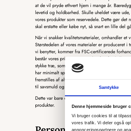
at de vil pryde ethvert hjem i mange år. Bæredyg
levetid og holdbarhed. Skulle uheldet være ude, 
vores produkter som reservedele. Dette gør det n
skal erstatte eller købe nyt, så snart en lille del gå
Når vi snakker kvalitetsmaterialer, omhandler et 
Størstedelen af vores materialer er produceret i t
vi benytter, kommer fra FSC-certificerede forhan
består vores primære materiale af to forskellige 
stykke træ, som ofte bruges i produktionen af kø
har minimalt spild i produktionen, og vi udnytt
fremstilles af alt det træ, der normalt ikke kan b
til savsmuld og herefter presset sammen til MD
Samtykke
Dette var bare et par eksempler på, hvordan vi 
produkter.
Denne hjemmeside bruger c
Vi bruger cookies til at tilpas
vores trafik. Vi deler også 
Personligt og skrædde
annonceringspartnere og anal