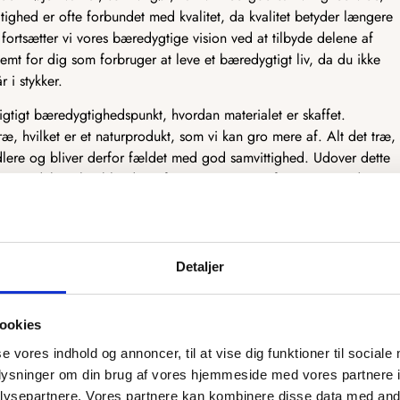
tighed er ofte forbundet med kvalitet, da kvalitet betyder længere
fortsætter vi vores bæredygtige vision ved at tilbyde delene af
emt for dig som forbruger at leve et bæredygtigt liv, da du ikke
r i stykker.
vigtigt bæredygtighedspunkt, hvordan materialet er skaffet.
ræ, hvilket er et naturprodukt, som vi kan gro mere af. Alt det træ,
dlere og bliver derfor fældet med god samvittighed. Udover dette
træprodukter, heriblandt træfiner og MDF. Træfiner er et tyndt
kkener og andre møbler. Træfiner er fantastisk bæredygtigt, da det
er dermed mest muligt af træet. MDF er derimod et træprodukt, som
ruges til møbelindustrien. Det træ, der ikke kan bruges, bliver lavet
F, som har mange gode egenskaber.
Detaljer
tænker bæredygtighed ind i designet og produktionen af vores
ookies
se vores indhold og annoncer, til at vise dig funktioner til sociale
oplysninger om din brug af vores hjemmeside med vores partnere i
rsyet efter dit ønske
ysepartnere. Vores partnere kan kombinere disse data med andr