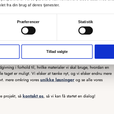
et fra din brug af deres tjenester.
mulighed for at skræddersy vores produkter præcis efter dine
ekstra by graveret på, eller et helt unikt kort, så er vi klar til at
Præferencer
Statistik
er, og vores snedkere står klar til at lave det efter dine tanker. Vi
produkter, så har du en sjov idé, som du gerne vil have gjort til
er ikke meget, som ikke er muligt, og det er kun fantasien, der
Tillad valgte
lar til at hjælpe der. Vi har mange års erfaring med produktion af
ivning i forhold til, hvilke materialer vi skal bruge, hvordan en
e taget er muligt. Vi elsker at tænke nyt, og vi elsker endnu mere
unikke løsninger
 evt. mere omkring vores
og se alle vores
kontakt os
te projekt, så
, så vi kan få startet en dialog!