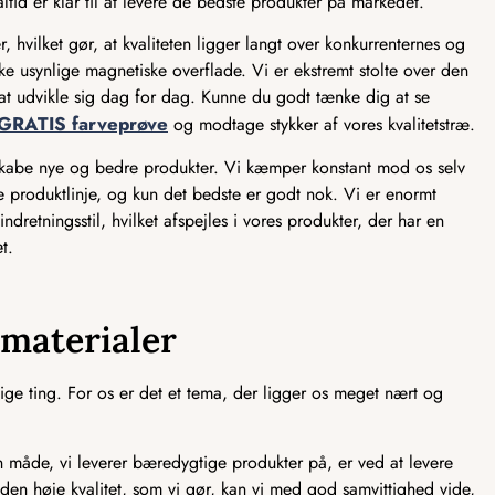
ltid er klar til at levere de bedste produkter på markedet.
, hvilket gør, at kvaliteten ligger langt over konkurrenternes og
e usynlige magnetiske overflade. Vi er ekstremt stolte over den
ed at udvikle sig dag for dag. Kunne du godt tænke dig at se
GRATIS farveprøve
og modtage stykker af vores kvalitetstræ.
 skabe nye og bedre produkter. Vi kæmper konstant mod os selv
ve produktlinje, og kun det bedste er godt nok. Vi er enormt
ndretningsstil, hvilket afspejles i vores produkter, der har en
t.
smaterialer
ge ting. For os er det et tema, der ligger os meget nært og
åde, vi leverer bæredygtige produkter på, er ved at levere
 den høje kvalitet, som vi gør, kan vi med god samvittighed vide,