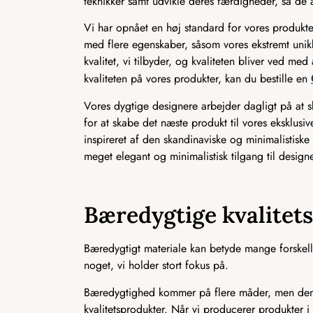
teknikker samt udvikle deres færdigheder, så de a
Vi har opnået en høj standard for vores produkter
med flere egenskaber, såsom vores ekstremt unikk
kvalitet, vi tilbyder, og kvaliteten bliver ved m
kvaliteten på vores produkter, kan du bestille en
Vores dygtige designere arbejder dagligt på at
for at skabe det næste produkt til vores eksklusi
inspireret af den skandinaviske og minimalistiske i
meget elegant og minimalistisk tilgang til designe
Bæredygtige kvalitet
Bæredygtigt materiale kan betyde mange forskelli
noget, vi holder stort fokus på.
Bæredygtighed kommer på flere måder, men den m
kvalitetsprodukter. Når vi producerer produkter i