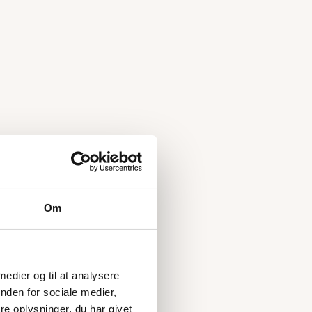
Om
 medier og til at analysere
nden for sociale medier,
e oplysninger, du har givet