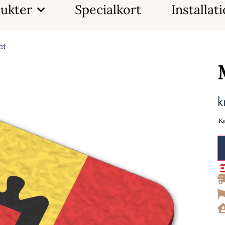
ukter
Specialkort
Installat
et
k