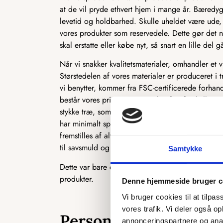
at de vil pryde ethvert hjem i mange år. Bæredyg
levetid og holdbarhed. Skulle uheldet være ude, 
vores produkter som reservedele. Dette gør det n
skal erstatte eller købe nyt, så snart en lille del gå
Når vi snakker kvalitetsmaterialer, omhandler et 
Størstedelen af vores materialer er produceret i t
vi benytter, kommer fra FSC-certificerede forhan
består vores primære materiale af to forskellige 
stykke træ, som ofte bruges i produktionen af kø
har minimalt spild i produktionen, og vi udnytt
fremstilles af alt det træ, der normalt ikke kan b
til savsmuld og herefter presset sammen til MD
Samtykke
Dette var bare et par eksempler på, hvordan vi 
produkter.
Denne hjemmeside bruger c
Vi bruger cookies til at tilpas
vores trafik. Vi deler også 
Personligt og skrædde
annonceringspartnere og anal