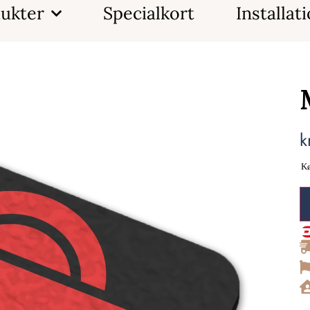
ukter
Specialkort
Installat
k