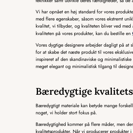
teknikker samt udvikle deres færdigheder, så de a
Vi har opnået en høj standard for vores produkter
med flere egenskaber, såsom vores ekstremt unikk
kvalitet, vi tilbyder, og kvaliteten bliver ved m
kvaliteten på vores produkter, kan du bestille en
Vores dygtige designere arbejder dagligt på at
for at skabe det næste produkt til vores eksklusi
inspireret af den skandinaviske og minimalistiske i
meget elegant og minimalistisk tilgang til designe
Bæredygtige kvalitet
Bæredygtigt materiale kan betyde mange forskelli
noget, vi holder stort fokus på.
Bæredygtighed kommer på flere måder, men den m
kvalitetsprodukter. Når vi producerer produkter i