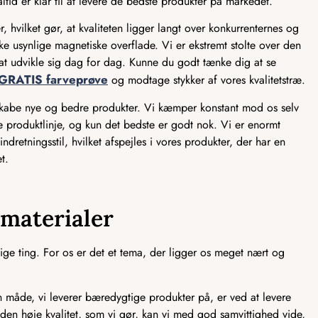
ltid er klar til at levere de bedste produkter på markedet.
, hvilket gør, at kvaliteten ligger langt over konkurrenternes og
e usynlige magnetiske overflade. Vi er ekstremt stolte over den
ed at udvikle sig dag for dag. Kunne du godt tænke dig at se
GRATIS farveprøve
og modtage stykker af vores kvalitetstræ.
 skabe nye og bedre produkter. Vi kæmper konstant mod os selv
ve produktlinje, og kun det bedste er godt nok. Vi er enormt
ndretningsstil, hvilket afspejles i vores produkter, der har en
t.
smaterialer
ge ting. For os er det et tema, der ligger os meget nært og
åde, vi leverer bæredygtige produkter på, er ved at levere
 den høje kvalitet, som vi gør, kan vi med god samvittighed vide,