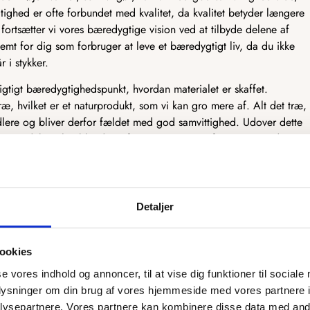
tighed er ofte forbundet med kvalitet, da kvalitet betyder længere
fortsætter vi vores bæredygtige vision ved at tilbyde delene af
emt for dig som forbruger at leve et bæredygtigt liv, da du ikke
r i stykker.
vigtigt bæredygtighedspunkt, hvordan materialet er skaffet.
ræ, hvilket er et naturprodukt, som vi kan gro mere af. Alt det træ,
dlere og bliver derfor fældet med god samvittighed. Udover dette
træprodukter, heriblandt træfiner og MDF. Træfiner er et tyndt
kkener og andre møbler. Træfiner er fantastisk bæredygtigt, da det
er dermed mest muligt af træet. MDF er derimod et træprodukt, som
ruges til møbelindustrien. Det træ, der ikke kan bruges, bliver lavet
F, som har mange gode egenskaber.
Detaljer
tænker bæredygtighed ind i designet og produktionen af vores
ookies
se vores indhold og annoncer, til at vise dig funktioner til sociale
oplysninger om din brug af vores hjemmeside med vores partnere i
rsyet efter dit ønske
ysepartnere. Vores partnere kan kombinere disse data med andr