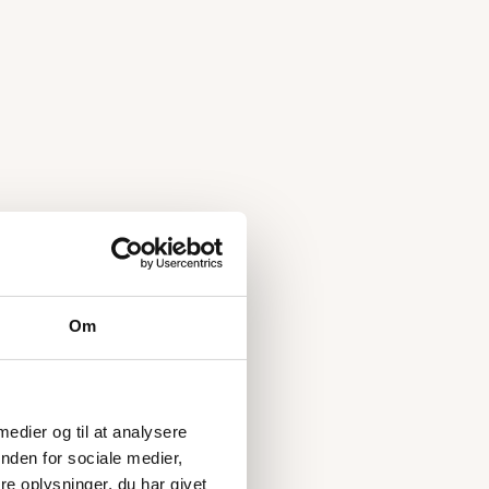
Om
 medier og til at analysere
nden for sociale medier,
e oplysninger, du har givet