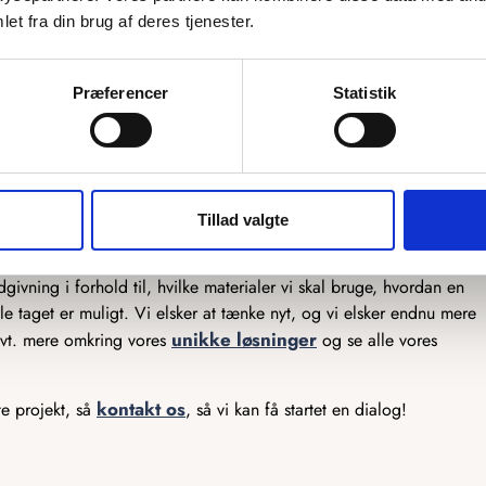
et fra din brug af deres tjenester.
mulighed for at skræddersy vores produkter præcis efter dine
ekstra by graveret på, eller et helt unikt kort, så er vi klar til at
Præferencer
Statistik
er, og vores snedkere står klar til at lave det efter dine tanker. Vi
produkter, så har du en sjov idé, som du gerne vil have gjort til
er ikke meget, som ikke er muligt, og det er kun fantasien, der
Tillad valgte
lar til at hjælpe der. Vi har mange års erfaring med produktion af
ivning i forhold til, hvilke materialer vi skal bruge, hvordan en
e taget er muligt. Vi elsker at tænke nyt, og vi elsker endnu mere
unikke løsninger
 evt. mere omkring vores
og se alle vores
kontakt os
te projekt, så
, så vi kan få startet en dialog!