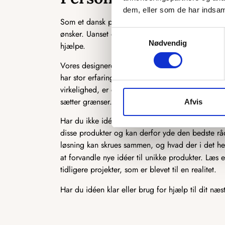
dem, eller som de har indsaml
Som et dansk producerende firma har vi en unik 
ønsker. Uanset om det er en ekstra ø, du ønsker, en 
Samtykkevalg
Nødvendig
hjælpe.
Vores designere står klar til at høre, hvad du ønsk
har stor erfaring med at producere speciallavede 
virkelighed, er du kommet til det rette sted. Der 
sætter grænser.
Afvis
Har du ikke idéen 100 % på plads, står vi også k
disse produkter og kan derfor yde den bedste rådg
løsning kan skrues sammen, og hvad der i det hel
at forvandle nye idéer til unikke produkter. Læs
tidligere projekter, som er blevet til en realitet.
Har du idéen klar eller brug for hjælp til dit næs