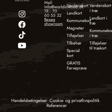
Mail:
Verdenskort
Verdenskort
info@worldinwood.dk
i træ
Tlf.: 70
Landkort
60 55 32
Landkort i
Besøg
Kommunekort
træ
showroom
Magneter
Kommunekor
Tilføjelser
i træ
Tilbehør
Tilføjelser
til trækort
Special
kort
GRATIS
Farveprøve
Handelsbetingelser
Cookie- og privatlivspolitik
Referencer