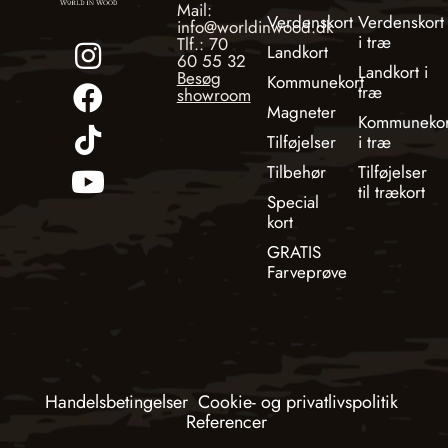
Mail:
Verdenskort
Verdenskort
info@worldinwood.dk
i træ
Tlf.: 70
Landkort
60 55 32
Landkort i
Besøg
Kommunekort
træ
showroom
Magneter
Kommunekor
Tilføjelser
i træ
Tilbehør
Tilføjelser
til trækort
Special
kort
GRATIS
Farveprøve
Handelsbetingelser
Cookie- og privatlivspolitik
Referencer