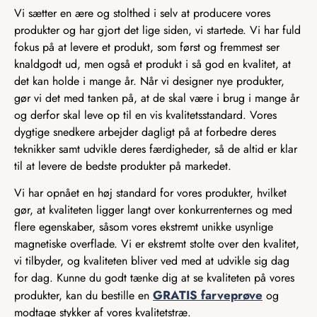
Vi sætter en ære og stolthed i selv at producere vores
produkter og har gjort det lige siden, vi startede. Vi har fuld
fokus på at levere et produkt, som først og fremmest ser
knaldgodt ud, men også et produkt i så god en kvalitet, at
det kan holde i mange år. Når vi designer nye produkter,
gør vi det med tanken på, at de skal være i brug i mange år
og derfor skal leve op til en vis kvalitetsstandard. Vores
dygtige snedkere arbejder dagligt på at forbedre deres
teknikker samt udvikle deres færdigheder, så de altid er klar
til at levere de bedste produkter på markedet.
Vi har opnået en høj standard for vores produkter, hvilket
gør, at kvaliteten ligger langt over konkurrenternes og med
flere egenskaber, såsom vores ekstremt unikke usynlige
magnetiske overflade. Vi er ekstremt stolte over den kvalitet,
vi tilbyder, og kvaliteten bliver ved med at udvikle sig dag
for dag. Kunne du godt tænke dig at se kvaliteten på vores
GRATIS farveprøve
produkter, kan du bestille en
og
modtage stykker af vores kvalitetstræ.