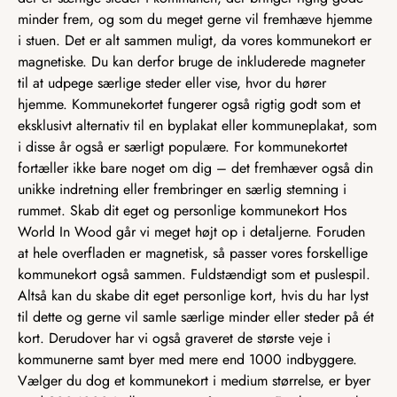
minder frem, og som du meget gerne vil fremhæve hjemme
i stuen. Det er alt sammen muligt, da vores kommunekort er
magnetiske. Du kan derfor bruge de inkluderede magneter
til at udpege særlige steder eller vise, hvor du hører
hjemme. Kommunekortet fungerer også rigtig godt som et
eksklusivt alternativ til en byplakat eller kommuneplakat, som
i disse år også er særligt populære. For kommunekortet
fortæller ikke bare noget om dig – det fremhæver også din
unikke indretning eller frembringer en særlig stemning i
rummet. Skab dit eget og personlige kommunekort Hos
World In Wood går vi meget højt op i detaljerne. Foruden
at hele overfladen er magnetisk, så passer vores forskellige
kommunekort også sammen. Fuldstændigt som et puslespil.
Altså kan du skabe dit eget personlige kort, hvis du har lyst
til dette og gerne vil samle særlige minder eller steder på ét
kort. Derudover har vi også graveret de største veje i
kommunerne samt byer med mere end 1000 indbyggere.
Vælger du dog et kommunekort i medium størrelse, er byer