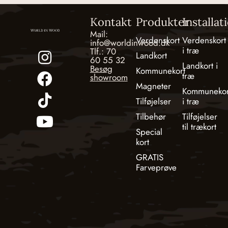
Kontakt
Produkter
Installat
Mail:
Verdenskort
Verdenskort
info@worldinwood.dk
i træ
Tlf.: 70
Landkort
60 55 32
Landkort i
Besøg
Kommunekort
træ
showroom
Magneter
Kommunekor
Tilføjelser
i træ
Tilbehør
Tilføjelser
til trækort
Special
kort
GRATIS
Farveprøve