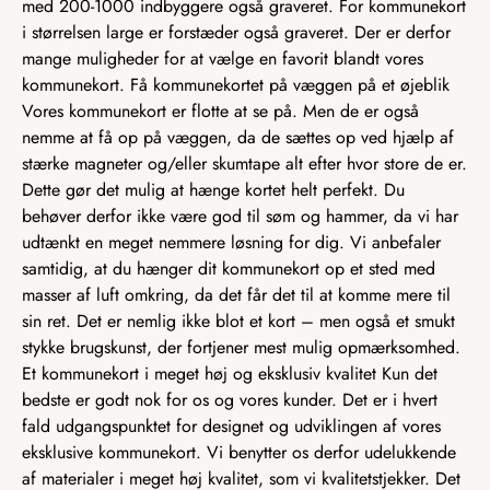
med 200-1000 indbyggere også graveret. For kommunekort
i størrelsen large er forstæder også graveret. Der er derfor
mange muligheder for at vælge en favorit blandt vores
kommunekort. Få kommunekortet på væggen på et øjeblik
Vores kommunekort er flotte at se på. Men de er også
nemme at få op på væggen, da de sættes op ved hjælp af
stærke magneter og/eller skumtape alt efter hvor store de er.
Dette gør det mulig at hænge kortet helt perfekt. Du
behøver derfor ikke være god til søm og hammer, da vi har
udtænkt en meget nemmere løsning for dig. Vi anbefaler
samtidig, at du hænger dit kommunekort op et sted med
masser af luft omkring, da det får det til at komme mere til
sin ret. Det er nemlig ikke blot et kort – men også et smukt
stykke brugskunst, der fortjener mest mulig opmærksomhed.
Et kommunekort i meget høj og eksklusiv kvalitet Kun det
bedste er godt nok for os og vores kunder. Det er i hvert
fald udgangspunktet for designet og udviklingen af vores
eksklusive kommunekort. Vi benytter os derfor udelukkende
af materialer i meget høj kvalitet, som vi kvalitetstjekker. Det