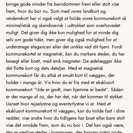
bringe gode minder fra barndommen frem eller stolt vise
frem, hvor du bor nu. Som med vores landkort og
verdenskort har vi også valgt at holde vores kommunekort så
minimalistisk og skandinavisk i udtrykket som overhovedet
muligt. Det giver dig ikke kun mulighed for at minde dig
selv om gode tider, men giver dig også mulighed for at
understrege elegancen eller det unikke ved dit hjem. Fordi
kommunekortet er magnetisk, kan du markere steder, du har
besøgt eller boet, med små magneter. De ødelægger ikke
det flotte kort og dets detaljer. Med et magnetisk
kommunekort får du altså et smukt kort til væggen, der
holder i mange år. Vis hvor du er fra med et eksklusivt
kommunekort ”Ude er godt, men hjemme er bedst”. Sådan
er der mange af os, der har det, når det kommer til stykket.
Uanset hvor rejselystne og eventyrlystne vi er. Med et
eksklusivt kommunekort til væggen, kan du holde fast i dine
rødder, vise andre hvor du tidligere har boet eller bare stolt
vise det område frem, som du nu bor i. Det kan også være,
der er særlige steder i kommunen, der bringer rigtig gode