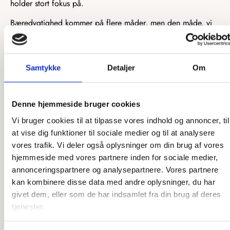
holder stort fokus på.
Bæredygtighed kommer på flere måder, men den måde, vi
leverer bæredygtige produkter på, er ved at levere
kvalitetsprodukter. Når vi producerer produkter i den høje
kvalitet, som vi gør, kan vi med god samvittighed vide, at de
Samtykke
Detaljer
Om
vil pryde ethvert hjem i mange år. Bæredygtighed er ofte
forbundet med kvalitet, da kvalitet betyder længere levetid
og holdbarhed. Skulle uheldet være ude, fortsætter vi vores
Denne hjemmeside bruger cookies
bæredygtige vision ved at tilbyde delene af vores produkter
som reservedele. Dette gør det nemt for dig som forbruger
Vi bruger cookies til at tilpasse vores indhold og annoncer, til
at leve et bæredygtigt liv, da du ikke skal erstatte eller købe
at vise dig funktioner til sociale medier og til at analysere
nyt, så snart en lille del går i stykker.
vores trafik. Vi deler også oplysninger om din brug af vores
hjemmeside med vores partnere inden for sociale medier,
Når vi snakker kvalitetsmaterialer, omhandler et vigtigt
annonceringspartnere og analysepartnere. Vores partnere
bæredygtighedspunkt, hvordan materialet er skaffet.
kan kombinere disse data med andre oplysninger, du har
Størstedelen af vores materialer er produceret i træ, hvilket
givet dem, eller som de har indsamlet fra din brug af deres
er et naturprodukt, som vi kan gro mere af. Alt det træ, vi
tjenester.
benytter, kommer fra FSC-certificerede forhandlere og bliver
derfor fældet med god samvittighed. Udover dette består