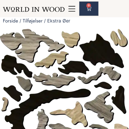
0
Forside
Tilføjelser
/
/ Ekstra Øer