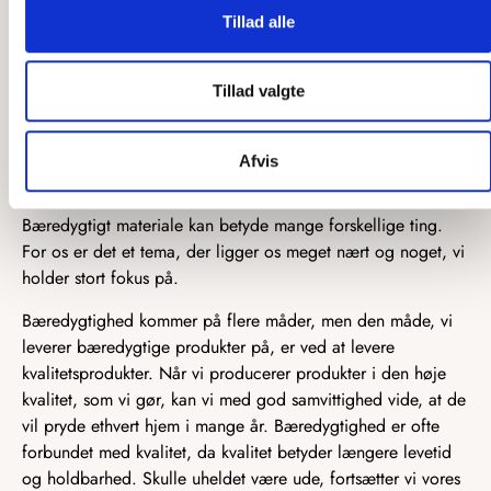
afspejles i vores produkter, der har en meget elegant og
Tillad alle
minimalistisk tilgang til designet.
Tillad valgte
Bæredygtige
kvalitetsmaterialer
Afvis
Bæredygtigt materiale kan betyde mange forskellige ting.
For os er det et tema, der ligger os meget nært og noget, vi
holder stort fokus på.
Bæredygtighed kommer på flere måder, men den måde, vi
leverer bæredygtige produkter på, er ved at levere
kvalitetsprodukter. Når vi producerer produkter i den høje
kvalitet, som vi gør, kan vi med god samvittighed vide, at de
vil pryde ethvert hjem i mange år. Bæredygtighed er ofte
forbundet med kvalitet, da kvalitet betyder længere levetid
og holdbarhed. Skulle uheldet være ude, fortsætter vi vores