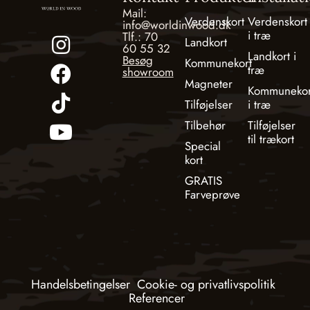
Mail:
Verdenskort
Verdenskort
info@worldinwood.dk
i træ
Tlf.: 70
Landkort
60 55 32
Landkort i
Besøg
Kommunekort
træ
showroom
Magneter
Kommunekor
Tilføjelser
i træ
Tilbehør
Tilføjelser
til trækort
Special
kort
GRATIS
Farveprøve
Handelsbetingelser
Cookie- og privatlivspolitik
Referencer