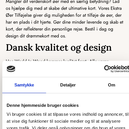
Mangler dit verdenskort øer med en særlig betydning? Lad
os hjælpe dig med at skabe det ultimative kort. Vores Ekstra
Øer Tilføjelse giver dig muligheden for at tilføje de øer, der
har en plads i dit hjerte. Gør dine minder levende og skab et
kort, der reflekterer din personlige rejse. Bestil i dag og
design dit drømmekort med os.
Dansk kvalitet og design
Hos World In Wood kommer kvalitet først. Alle vores
produkter bliver designet og lavet i Danmark, så vi har den
ultimative kontrol over kvaliteten på de produkter, vi sender
afsted til vores dejlige kunder.
Samtykke
Detaljer
Om
Vi sætter en ære og stolthed i selv at producere vores
produkter og har gjort det lige siden, vi startede. Vi har fuld
Denne hjemmeside bruger cookies
fokus på at levere et produkt, som først og fremmest ser
knaldgodt ud, men også et produkt i så god en kvalitet, at
Vi bruger cookies til at tilpasse vores indhold og annoncer, til
det kan holde i mange år. Når vi designer nye produkter,
at vise dig funktioner til sociale medier og til at analysere
gør vi det med tanken på, at de skal være i brug i mange år
vores trafik. Vi deler også oplysninger om din brug af vores