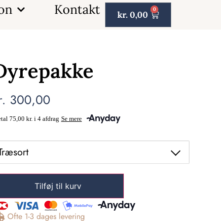
ion
Kontakt
0
kr.
0,00
Dyrepakke
r.
300,00
Træsort
Tilføj til kurv
Ofte 1-3 dages levering