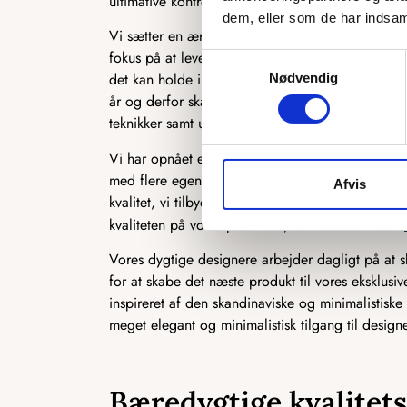
ultimative kontrol over kvaliteten på de produkter,
dem, eller som de har indsaml
Vi sætter en ære og stolthed i selv at producere v
fokus på at levere et produkt, som først og frem
Samtykkevalg
det kan holde i mange år. Når vi designer nye pr
Nødvendig
år og derfor skal leve op til en vis kvalitetssta
teknikker samt udvikle deres færdigheder, så de a
Vi har opnået en høj standard for vores produkter
med flere egenskaber, såsom vores ekstremt unikk
Afvis
kvalitet, vi tilbyder, og kvaliteten bliver ved m
kvaliteten på vores produkter, kan du bestille en
Vores dygtige designere arbejder dagligt på at
for at skabe det næste produkt til vores eksklusi
inspireret af den skandinaviske og minimalistiske i
meget elegant og minimalistisk tilgang til designe
Bæredygtige kvalitet