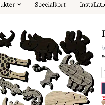
ukter
Specialkort
Installat
k