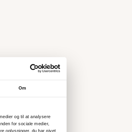
Om
 medier og til at analysere
nden for sociale medier,
e oplysninger, du har givet