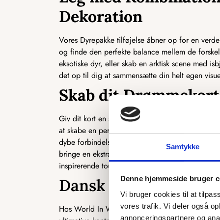
Dekoration
Vores Dyrepakke tilføjelse åbner op for en verd
og finde den perfekte balance mellem de forske
eksotiske dyr, eller skab en arktisk scene med is
det op til dig at sammensætte din helt egen visue
Skab dit Drømmekort:
Giv dit kort en sjæl ved at tilføje vores Dyrepak
at skabe en personlig og meningsfuld dekoration, 
dybe forbindelser. Uanset om det er et verdenskor
Samtykke
bringe en ekstraordinær visuel dybde til din ind
inspirerende touch.
Denne hjemmeside bruger c
Dansk kvalitet og des
Vi bruger cookies til at tilpas
vores trafik. Vi deler også 
Hos World In Wood kommer kvalitet først. Alle vo
annonceringspartnere og anal