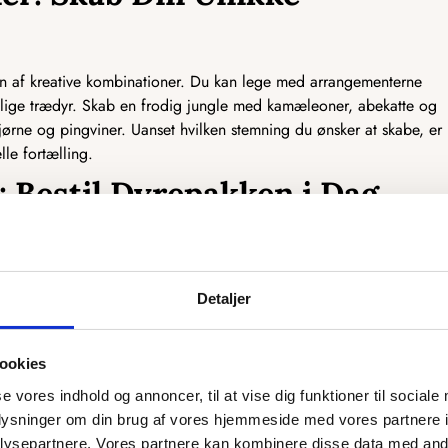
en af kreative kombinationer. Du kan lege med arrangementerne
llige trædyr. Skab en frodig jungle med kamæleoner, abekatte og
bjørne og pingviner. Uanset hvilken stemning du ønsker at skabe, er
lle fortælling.
 Bestil Dyrepakken i Dag
ke tilføjelse i dag. Med en bred vifte af trædyr og muligheden for
kan du lade dit kort fortælle historier om dyreliv, eventyr og
t, danmarkskort eller europakort, vil vores Dyrepakke tilføjelse
Detaljer
retning. Bestil nu og skab dit drømmekort med en unik og
ookies
ign
se vores indhold og annoncer, til at vise dig funktioner til sociale
oplysninger om din brug af vores hjemmeside med vores partnere i
res produkter bliver designet og lavet i Danmark, så vi har den
ysepartnere. Vores partnere kan kombinere disse data med andr