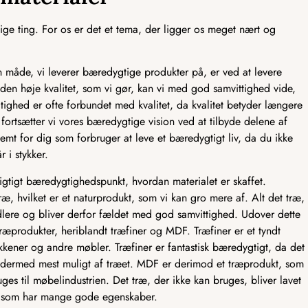
ge ting. For os er det et tema, der ligger os meget nært og
åde, vi leverer bæredygtige produkter på, er ved at levere
 den høje kvalitet, som vi gør, kan vi med god samvittighed vide,
tighed er ofte forbundet med kvalitet, da kvalitet betyder længere
fortsætter vi vores bæredygtige vision ved at tilbyde delene af
emt for dig som forbruger at leve et bæredygtigt liv, da du ikke
r i stykker.
vigtigt bæredygtighedspunkt, hvordan materialet er skaffet.
ræ, hvilket er et naturprodukt, som vi kan gro mere af. Alt det træ,
dlere og bliver derfor fældet med god samvittighed. Udover dette
træprodukter, heriblandt træfiner og MDF. Træfiner er et tyndt
kkener og andre møbler. Træfiner er fantastisk bæredygtigt, da det
er dermed mest muligt af træet. MDF er derimod et træprodukt, som
ruges til møbelindustrien. Det træ, der ikke kan bruges, bliver lavet
F, som har mange gode egenskaber.