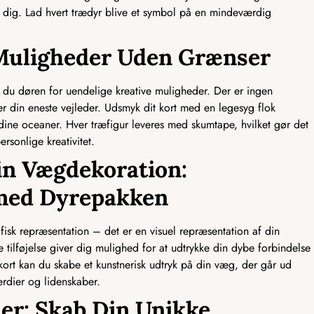
 dig. Lad hvert trædyr blive et symbol på en mindeværdig
 Muligheder Uden Grænser
er du døren for uendelige kreative muligheder. Der er ingen
 er din eneste vejleder. Udsmyk dit kort med en legesyg flok
 dine oceaner. Hver træfigur leveres med skumtape, hvilket gør det
rsonlige kreativitet.
in Vægdekoration:
med Dyrepakken
fisk repræsentation – det er en visuel repræsentation af din
 tilføjelse giver dig mulighed for at udtrykke din dybe forbindelse
 kort kan du skabe et kunstnerisk udtryk på din væg, der går ud
rdier og lidenskaber.
er: Skab Din Unikke