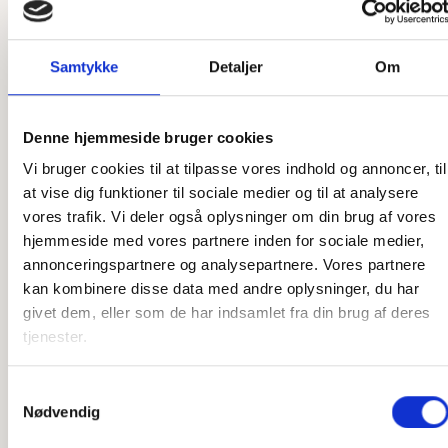
ønske
Som et dansk producerende firma har vi en unik mulighed
Samtykke
Detaljer
Om
for at skræddersy vores produkter præcis efter dine ønsker.
Uanset om det er en ekstra ø, du ønsker, en ekstra by
graveret på, eller et helt unikt kort, så er vi klar til at hjælpe.
Denne hjemmeside bruger cookies
Vores designere står klar til at høre, hvad du ønsker, og
Vi bruger cookies til at tilpasse vores indhold og annoncer, til
vores snedkere står klar til at lave det efter dine tanker. Vi
at vise dig funktioner til sociale medier og til at analysere
har stor erfaring med at producere speciallavede produkter,
vores trafik. Vi deler også oplysninger om din brug af vores
så har du en sjov idé, som du gerne vil have gjort til
hjemmeside med vores partnere inden for sociale medier,
virkelighed, er du kommet til det rette sted. Der er ikke
annonceringspartnere og analysepartnere. Vores partnere
meget, som ikke er muligt, og det er kun fantasien, der
kan kombinere disse data med andre oplysninger, du har
sætter grænser.
givet dem, eller som de har indsamlet fra din brug af deres
tjenester.
Har du ikke idéen 100 % på plads, står vi også klar til at
hjælpe der. Vi har mange års erfaring med produktion af
disse produkter og kan derfor yde den bedste rådgivning i
Samtykkevalg
Nødvendig
forhold til, hvilke materialer vi skal bruge, hvordan en
løsning kan skrues sammen, og hvad der i det hele taget er