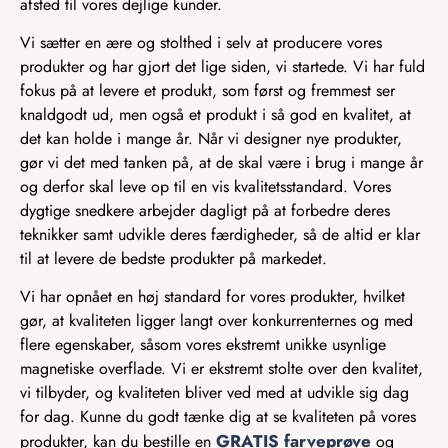
afsted til vores dejlige kunder.
Vi sætter en ære og stolthed i selv at producere vores
produkter og har gjort det lige siden, vi startede. Vi har fuld
fokus på at levere et produkt, som først og fremmest ser
knaldgodt ud, men også et produkt i så god en kvalitet, at
det kan holde i mange år. Når vi designer nye produkter,
gør vi det med tanken på, at de skal være i brug i mange år
og derfor skal leve op til en vis kvalitetsstandard. Vores
dygtige snedkere arbejder dagligt på at forbedre deres
teknikker samt udvikle deres færdigheder, så de altid er klar
til at levere de bedste produkter på markedet.
Vi har opnået en høj standard for vores produkter, hvilket
gør, at kvaliteten ligger langt over konkurrenternes og med
flere egenskaber, såsom vores ekstremt unikke usynlige
magnetiske overflade. Vi er ekstremt stolte over den kvalitet,
vi tilbyder, og kvaliteten bliver ved med at udvikle sig dag
for dag. Kunne du godt tænke dig at se kvaliteten på vores
GRATIS farveprøve
produkter, kan du bestille en
og