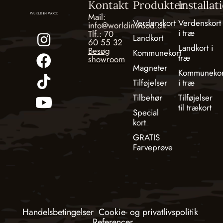
Kontakt
Produkter
Installat
Mail:
Verdenskort
Verdenskort
info@worldinwood.dk
i træ
Tlf.: 70
Landkort
60 55 32
Landkort i
Besøg
Kommunekort
træ
showroom
Magneter
Kommunekor
Tilføjelser
i træ
Tilbehør
Tilføjelser
til trækort
Special
kort
GRATIS
Farveprøve
Handelsbetingelser
Cookie- og privatlivspolitik
Referencer