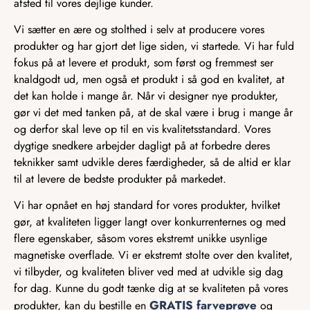
afsted til vores dejlige kunder.
Vi sætter en ære og stolthed i selv at producere vores
produkter og har gjort det lige siden, vi startede. Vi har fuld
fokus på at levere et produkt, som først og fremmest ser
knaldgodt ud, men også et produkt i så god en kvalitet, at
det kan holde i mange år. Når vi designer nye produkter,
gør vi det med tanken på, at de skal være i brug i mange år
og derfor skal leve op til en vis kvalitetsstandard. Vores
dygtige snedkere arbejder dagligt på at forbedre deres
teknikker samt udvikle deres færdigheder, så de altid er klar
til at levere de bedste produkter på markedet.
Vi har opnået en høj standard for vores produkter, hvilket
gør, at kvaliteten ligger langt over konkurrenternes og med
flere egenskaber, såsom vores ekstremt unikke usynlige
magnetiske overflade. Vi er ekstremt stolte over den kvalitet,
vi tilbyder, og kvaliteten bliver ved med at udvikle sig dag
for dag. Kunne du godt tænke dig at se kvaliteten på vores
GRATIS farveprøve
produkter, kan du bestille en
og