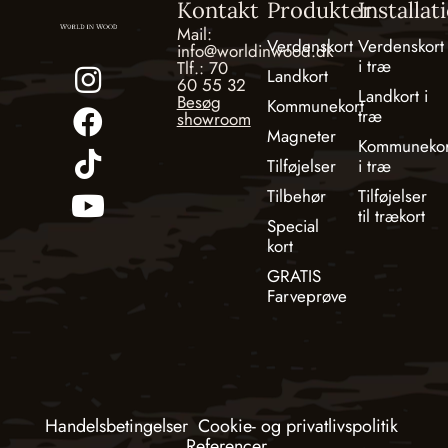
Kontakt
Produkter
Installat
Mail:
Verdenskort
Verdenskort
info@worldinwood.dk
i træ
Tlf.: 70
Landkort
60 55 32
Landkort i
Besøg
Kommunekort
træ
showroom
Magneter
Kommunekor
Tilføjelser
i træ
Tilbehør
Tilføjelser
til trækort
Special
kort
GRATIS
Farveprøve
Handelsbetingelser
Cookie- og privatlivspolitik
Referencer