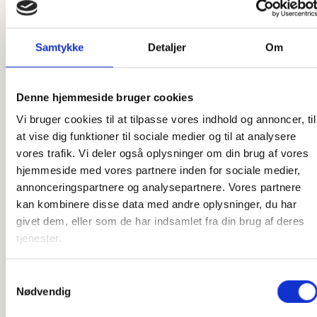
ønske
Som et dansk producerende firma har vi en unik mulighed
Samtykke
Detaljer
Om
for at skræddersy vores produkter præcis efter dine ønsker.
Uanset om det er en ekstra ø, du ønsker, en ekstra by
graveret på, eller et helt unikt kort, så er vi klar til at hjælpe.
Denne hjemmeside bruger cookies
Vores designere står klar til at høre, hvad du ønsker, og
Vi bruger cookies til at tilpasse vores indhold og annoncer, til
vores snedkere står klar til at lave det efter dine tanker. Vi
at vise dig funktioner til sociale medier og til at analysere
har stor erfaring med at producere speciallavede produkter,
vores trafik. Vi deler også oplysninger om din brug af vores
så har du en sjov idé, som du gerne vil have gjort til
hjemmeside med vores partnere inden for sociale medier,
virkelighed, er du kommet til det rette sted. Der er ikke
annonceringspartnere og analysepartnere. Vores partnere
meget, som ikke er muligt, og det er kun fantasien, der
kan kombinere disse data med andre oplysninger, du har
sætter grænser.
givet dem, eller som de har indsamlet fra din brug af deres
tjenester.
Har du ikke idéen 100 % på plads, står vi også klar til at
hjælpe der. Vi har mange års erfaring med produktion af
disse produkter og kan derfor yde den bedste rådgivning i
Samtykkevalg
Nødvendig
forhold til, hvilke materialer vi skal bruge, hvordan en
løsning kan skrues sammen, og hvad der i det hele taget er