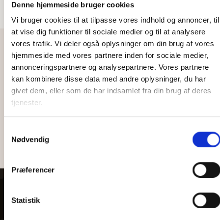
Denne hjemmeside bruger cookies
Læs mere
Læs mere
Vi bruger cookies til at tilpasse vores indhold og annoncer, til
at vise dig funktioner til sociale medier og til at analysere
vores trafik. Vi deler også oplysninger om din brug af vores
hjemmeside med vores partnere inden for sociale medier,
Hold dig opdateret
annonceringspartnere og analysepartnere. Vores partnere
Subscribe til vores nyhedsbrev
kan kombinere disse data med andre oplysninger, du har
givet dem, eller som de har indsamlet fra din brug af deres
tjenester.
Subscribe
Samtykkevalg
Nødvendig
Præferencer
Kontakt
Produkter
Installat
Mail:
Statistik
Verdenskort
Verdenskort
info@worldinwood.dk
i træ
Tlf.: 70
Landkort