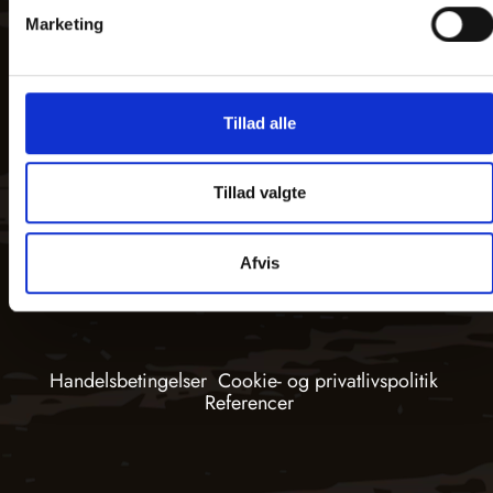
60 55 32
Landkort i
Besøg
Marketing
Kommunekort
træ
showroom
Magneter
Kommunekor
Tilføjelser
i træ
Tillad alle
Tilbehør
Tilføjelser
til trækort
Special
kort
Tillad valgte
GRATIS
Farveprøve
Afvis
Handelsbetingelser
Cookie- og privatlivspolitik
Referencer